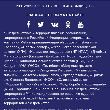
2004-2024 © VESTI.UZ
ВСЕ ПРАВА ЗАЩИЩЕНЫ
ГЛАВНАЯ
РЕКЛАМА НА САЙТЕ
* Экстремистские и террористические организации,
запрещенные в Российской Федерации: американская
компания Meta и принадлежащие ей соцсети Instagram и
Facebook, «Правый сектор», «Украинская повстанческая
армия» (УПА), «Исламское государство» (ИГ, ИГИЛ), «Джабхат
Фатх аш-Шам» (бывшая «Джабхат ан-Нусра», «Джебхат ан-
Нусра»), Национал-Большевистская партия (НБП), «Аль-
Каида», «УНА-УНСО», «Талибан», «Меджлис крымско-
татарского народа», «Свидетели Иеговы», «Мизантропик
Дивижн», «Братство» Корчинского, «Артподготовка», «Тризуб
им. Степана Бандеры», «НСО», «Славянский союз»,
«Формат-18», «Хизб ут-Тахрир», «Фонд борьбы с коррупцией»
(ФБК) – организация-иноагент, признанная экстремистской,
запрещена в РФ и ликвидирована по решению суда; её
основатель Алексей Навальный включён в перечень
террористов и экстремистов.