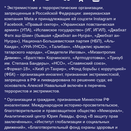
* Экстремистские и террористические организации,
запрещенные в Российской Федерации: американская
компания Meta и принадлежащие ей соцсети Instagram и
Facebook, «Правый сектор», «Украинская повстанческая
армия» (УПА), «Исламское государство» (ИГ, ИГИЛ), «Джабхат
Фатх аш-Шам» (бывшая «Джабхат ан-Нусра», «Джебхат ан-
Нусра»), Национал-Большевистская партия (НБП), «Аль-
Каида», «УНА-УНСО», «Талибан», «Меджлис крымско-
татарского народа», «Свидетели Иеговы», «Мизантропик
Дивижн», «Братство» Корчинского, «Артподготовка», «Тризуб
им. Степана Бандеры», «НСО», «Славянский союз»,
«Формат-18», «Хизб ут-Тахрир», «Фонд борьбы с коррупцией»
(ФБК) – организация-иноагент, признанная экстремистской,
запрещена в РФ и ликвидирована по решению суда; её
основатель Алексей Навальный включён в перечень
террористов и экстремистов.
* Организации и граждане, признанные Минюстом РФ
иноагентами: Международное историко-просветительское,
благотворительное и правозащитное общество «Мемориал»,
Аналитический центр Юрия Левады, фонд «В защиту прав
заключённых», «Институт глобализации и социальных
движений», «Благотворительный фонд охраны здоровья и