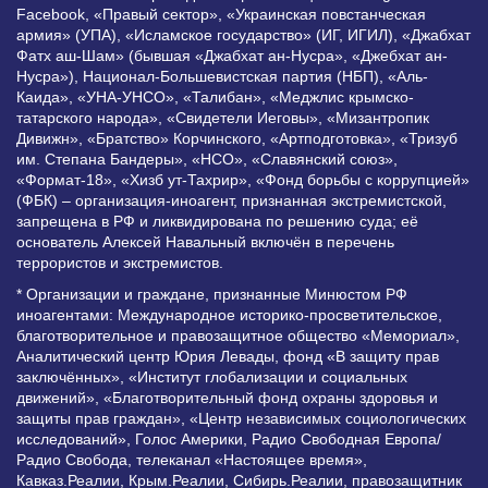
Facebook, «Правый сектор», «Украинская повстанческая
армия» (УПА), «Исламское государство» (ИГ, ИГИЛ), «Джабхат
Фатх аш-Шам» (бывшая «Джабхат ан-Нусра», «Джебхат ан-
Нусра»), Национал-Большевистская партия (НБП), «Аль-
Каида», «УНА-УНСО», «Талибан», «Меджлис крымско-
татарского народа», «Свидетели Иеговы», «Мизантропик
Дивижн», «Братство» Корчинского, «Артподготовка», «Тризуб
им. Степана Бандеры», «НСО», «Славянский союз»,
«Формат-18», «Хизб ут-Тахрир», «Фонд борьбы с коррупцией»
(ФБК) – организация-иноагент, признанная экстремистской,
запрещена в РФ и ликвидирована по решению суда; её
основатель Алексей Навальный включён в перечень
террористов и экстремистов.
* Организации и граждане, признанные Минюстом РФ
иноагентами: Международное историко-просветительское,
благотворительное и правозащитное общество «Мемориал»,
Аналитический центр Юрия Левады, фонд «В защиту прав
заключённых», «Институт глобализации и социальных
движений», «Благотворительный фонд охраны здоровья и
защиты прав граждан», «Центр независимых социологических
исследований», Голос Америки, Радио Свободная Европа/
Радио Свобода, телеканал «Настоящее время»,
Кавказ.Реалии, Крым.Реалии, Сибирь.Реалии, правозащитник