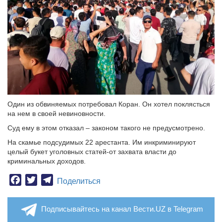
Один из обвиняемых потребовал Коран. Он хотел поклясться
на нем в своей невиновности.
Суд ему в этом отказал – законом такого не предусмотрено.
На скамье подсудимых 22 арестанта. Им инкриминируют
целый букет уголовных статей-от захвата власти до
криминальных доходов.
Facebook
Twitter
Telegram
Поделиться
Подписывайтесь на канал Вести.UZ в Telegram