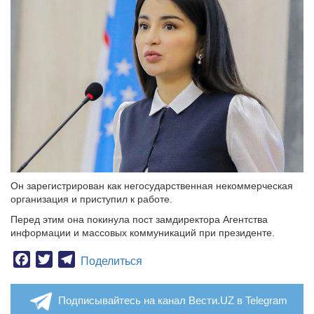
Он зарегистрирован как негосударственная некоммерческая
организация и приступил к работе.
Перед этим она покинула пост замдиректора Агентства
информации и массовых коммуникаций при президенте.
Facebook
Twitter
Telegram
Поделиться
Подписывайтесь на канал Вести.UZ в Telegram