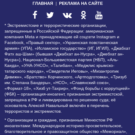
ГЛАВНАЯ
РЕКЛАМА НА САЙТЕ
* Экстремистские и террористические организации,
запрещенные в Российской Федерации: американская
компания Meta и принадлежащие ей соцсети Instagram и
Facebook, «Правый сектор», «Украинская повстанческая
армия» (УПА), «Исламское государство» (ИГ, ИГИЛ), «Джабхат
Фатх аш-Шам» (бывшая «Джабхат ан-Нусра», «Джебхат ан-
Нусра»), Национал-Большевистская партия (НБП), «Аль-
Каида», «УНА-УНСО», «Талибан», «Меджлис крымско-
татарского народа», «Свидетели Иеговы», «Мизантропик
Дивижн», «Братство» Корчинского, «Артподготовка», «Тризуб
им. Степана Бандеры», «НСО», «Славянский союз»,
«Формат-18», «Хизб ут-Тахрир», «Фонд борьбы с коррупцией»
(ФБК) – организация-иноагент, признанная экстремистской,
запрещена в РФ и ликвидирована по решению суда; её
основатель Алексей Навальный включён в перечень
террористов и экстремистов.
* Организации и граждане, признанные Минюстом РФ
иноагентами: Международное историко-просветительское,
благотворительное и правозащитное общество «Мемориал»,