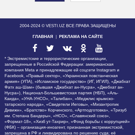
2004-2024 © VESTI.UZ
ВСЕ ПРАВА ЗАЩИЩЕНЫ
ГЛАВНАЯ
РЕКЛАМА НА САЙТЕ
* Экстремистские и террористические организации,
запрещенные в Российской Федерации: американская
компания Meta и принадлежащие ей соцсети Instagram и
Facebook, «Правый сектор», «Украинская повстанческая
армия» (УПА), «Исламское государство» (ИГ, ИГИЛ), «Джабхат
Фатх аш-Шам» (бывшая «Джабхат ан-Нусра», «Джебхат ан-
Нусра»), Национал-Большевистская партия (НБП), «Аль-
Каида», «УНА-УНСО», «Талибан», «Меджлис крымско-
татарского народа», «Свидетели Иеговы», «Мизантропик
Дивижн», «Братство» Корчинского, «Артподготовка», «Тризуб
им. Степана Бандеры», «НСО», «Славянский союз»,
«Формат-18», «Хизб ут-Тахрир», «Фонд борьбы с коррупцией»
(ФБК) – организация-иноагент, признанная экстремистской,
запрещена в РФ и ликвидирована по решению суда; её