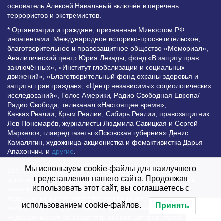
основатель Алексей Навальный включён в перечень
террористов и экстремистов.
* Организации и граждане, признанные Минюстом РФ
иноагентами: Международное историко-просветительское,
благотворительное и правозащитное общество «Мемориал»,
Аналитический центр Юрия Левады, фонд «В защиту прав
заключённых», «Институт глобализации и социальных
движений», «Благотворительный фонд охраны здоровья и
защиты прав граждан», «Центр независимых социологических
исследований», Голос Америки, Радио Свободная Европа/
Радио Свобода, телеканал «Настоящее время»,
Кавказ.Реалии, Крым.Реалии, Сибирь.Реалии, правозащитник
Лев Пономарёв, журналисты Людмила Савицкая и Сергей
Маркелов, главред газеты «Псковская губерния» Денис
Камалягин, художница-акционистка и фемактивистка Дарья
Апахончич. и
другие
.
Мы используем cookie-файлы для наилучшего
Все права защищены и охраняются законом. Любое
представления нашего сайта. Продолжая
использование материалов сайта допустимо при условии
использовать этот сайт, вы соглашаетесь с
наличия активной гиперссылки на Vesti.UZ.
Редакция не несет ответственности за достоверность
использованием cookie-файлов.
Принять
информации, опубликованной в рекламных объявлениях.
Редакция может не разделять мнения авторов статей