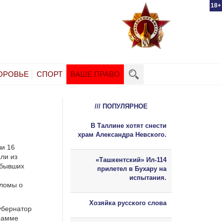
18+
ОРОВЬЕ
СПОРТ
ВАШЕ ПРАВО
/// ПОПУЛЯРНОЕ
В Таллине хотят снести
храм Александра Невского.
ли 16
ли из
«Ташкентский» Ил-114
 бывших
прилетел в Бухару на
испытания.
пломы о
Хозяйка русского слова
убернатор
грамме