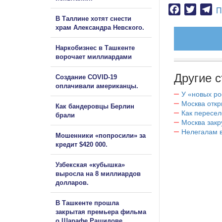
Facebook
Twitter
Te
П
В Таллине хотят снести
храм Александра Невского.
Наркобизнес в Ташкенте
ворочает миллиардами
Другие с
Создание COVID-19
оплачивали американцы.
У «новых ро
Москва отк
Как бандеровцы Берлин
Как пересел
брали
Москва закр
Нелегалам в
Мошенники «попросили» за
кредит $420 000.
Узбекская «кубышка»
выросла на 8 миллиардов
долларов.
В Ташкенте прошла
закрытая премьера фильма
о Шарафе Рашидове.