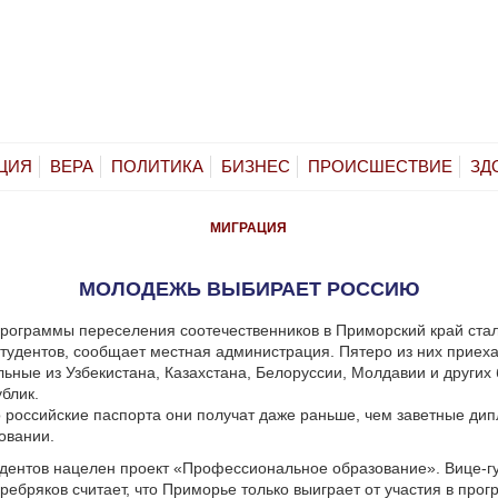
ЦИЯ
ВЕРА
ПОЛИТИКА
БИЗНЕС
ПРОИСШЕСТВИЕ
ЗД
МИГРАЦИЯ
МОЛОДЕЖЬ ВЫБИРАЕТ РОССИЮ
рограммы переселения соотечественников в Приморский край ста
тудентов, сообщает местная администрация. Пятеро из них приеха
льные из Узбекистана, Казахстана, Белоруссии, Молдавии и других
блик.
то российские паспорта они получат даже раньше, чем заветные ди
овании.
дентов нацелен проект «Профессиональное образование». Вице-г
ребряков считает, что Приморье только выиграет от участия в про