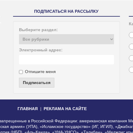
ПОДПИСАТЬСЯ НА РАССЫЛКУ
К
Выберите раздел:
Электронный адрес:
Отпишите меня
Подписаться
ГЛАВНАЯ
РЕКЛАМА НА САЙТЕ
, запрещенные в Российской Федерации: американская компания Me
еская армия» (УПА), «Исламское государство» (ИГ, ИГИЛ), «Джабх
артия (НБП), «Аль-Каида», «УНА-УНСО», «Талибан», «Меджлис кры