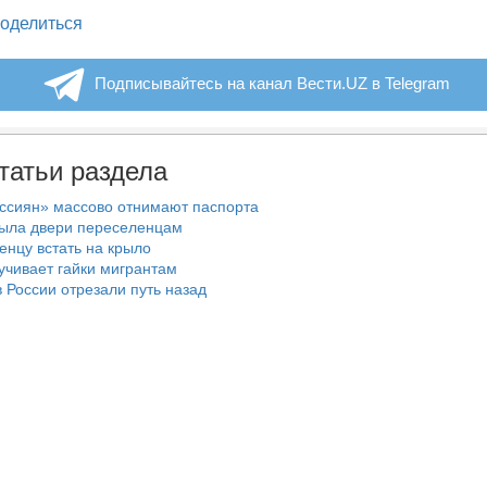
legram
оделиться
Подписывайтесь на канал Вести.UZ в Telegram
татьи раздела
ссиян» массово отнимают паспорта
рыла двери переселенцам
енцу встать на крыло
учивает гайки мигрантам
 России отрезали путь назад