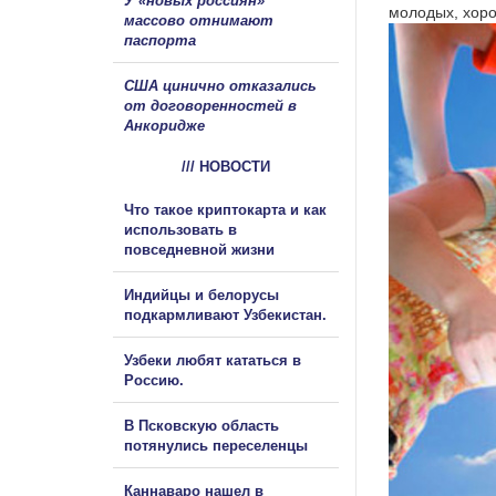
У «новых россиян»
молодых, хор
массово отнимают
паспорта
США цинично отказались
от договоренностей в
Анкоридже
/// НОВОСТИ
Что такое криптокарта и как
использовать в
повседневной жизни
Индийцы и белорусы
подкармливают Узбекистан.
Узбеки любят кататься в
Россию.
В Псковскую область
потянулись переселенцы
Каннаваро нашел в