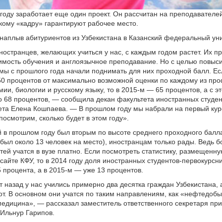
м году заработает еще один проект. Он рассчитан на преподавателей
кому «кадру» гарантируют рабочее место.
 наплыв абитуриентов из Узбекистана в Казанский федеральный уни
ностранцев, желающих учиться у нас, с каждым годом растет. Их п
имость обучения и англоязычное преподавание. Но с целью повыс
мы с прошлого года начали поднимать для них проходной балл. Есл
50 процентов от максимально возможной оценки по каждому из пр
ии, биологии и русскому языку, то в 2015-м — 65 процентов, а с э
о 68 процентов, — сообщила декан факультета иностранных студе
та Елена Кошпаева. — В прошлом году мы набрали на первый кур
посмотрим, сколько будет в этом году».
й в прошлом году был вторым по высоте среднего проходного балла
е был около 13 человек на место), иностранцам только рады. Ведь 
тей учатся в вузе платно. Если посмотреть статистику, размещенну
айте КФУ, то в 2014 году доля иностранных студентов-первокурсн
5 процента, а в 2015-м — уже 13 процентов.
т назад у нас учились примерно два десятка граждан Узбекистана, 
от. В основном они учатся по таким направлениям, как «нефтедобы
медицина», — рассказал заместитель ответственного секретаря пр
Ильнур Гарипов.