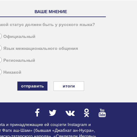
ВАШЕ МНЕНИЕ
акой статус должен быть у русского языка?
Официальный
Язык межнационального общения
Региональный
Никакой
итоги
ta и принадлежащие ей соцсети Instagram и
ат Фатх аш-Шам» (бывшая «Джабхат ан-Нусра»,
мско-татарского народа», «Свидетели Иеговы»,