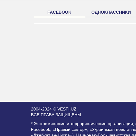
FACEBOOK
ОДНОКЛАССНИКИ
2004-2024 © VESTI.UZ
ВСЕ ПРАВА ЗАЩИЩЕНЫ
* Экстремистские и террористические организации
Facebook, «Правый сектор», «Украинская повстанч
«Джебхат ан-Нусра»), Национал-Большевистская п