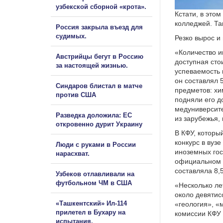
узбекской сборной «крота».
Кстати, в это
колледжей. Та
Россия закрыла въезд для
судимых.
Резко вырос и
«Количество и
Австрийцы бегут в Россию
доступная сто
за настоящей жизнью.
успеваемость 
он составлял 
Синдаров блистал в матче
предметов: хим
против США
подняли его д
медуниверсите
Разведка доложила: ЕС
из зарубежья, 
откровенно дурит Украину
В КФУ, которы
конкурс в вуз
Люди с руками в России
иноземных гос
нарасхват.
официальном с
составляла 8,
Узбеков отлавливали на
футбольном ЧМ в США
«Несколько ле
около девятис
«Ташкентский» Ил-114
«геология», «
прилетел в Бухару на
комиссии КФУ 
испытания.