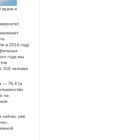
 вузов и
верситет.
ривлекает
ить
и в 2014 году
офильных
того года мы
нтов
с 316 человек
 — 76,4 (а
большинство
ю на
иков
а сейчас уже
ча»,
иемной