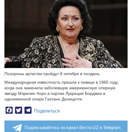
Похороны артистки пройдут 8 октября в полдень.
Международная известность пришла к певице в 1965 году,
когда она заменила заболевшую американскую оперную
звезду Мэрилин Хорн в партии Лукреции Борджиа в
одноименной опере Гаэтано Доницетти.
Facebook
Twitter
Telegram
Поделиться
Подписывайтесь на канал Вести.UZ в Telegram