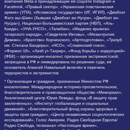
компания Meta и принадлежащие ей соцсети Instagram и
Facebook, «Правый сектор», «Украинская повстанческая
армия» (УПА), «Исламское государство» (ИГ, ИГИЛ), «Джабхат
Фатх аш-Шам» (бывшая «Джабхат ан-Нусра», «Джебхат ан-
Нусра»), Национал-Большевистская партия (НБП), «Аль-
Каида», «УНА-УНСО», «Талибан», «Меджлис крымско-
татарского народа», «Свидетели Иеговы», «Мизантропик
Дивижн», «Братство» Корчинского, «Артподготовка», «Тризуб
им. Степана Бандеры», «НСО», «Славянский союз»,
«Формат-18», «Хизб ут-Тахрир», «Фонд борьбы с коррупцией»
(ФБК) – организация-иноагент, признанная экстремистской,
запрещена в РФ и ликвидирована по решению суда; её
основатель Алексей Навальный включён в перечень
террористов и экстремистов.
* Организации и граждане, признанные Минюстом РФ
иноагентами: Международное историко-просветительское,
благотворительное и правозащитное общество «Мемориал»,
Аналитический центр Юрия Левады, фонд «В защиту прав
заключённых», «Институт глобализации и социальных
движений», «Благотворительный фонд охраны здоровья и
защиты прав граждан», «Центр независимых социологических
исследований», Голос Америки, Радио Свободная Европа/
Радио Свобода, телеканал «Настоящее время»,