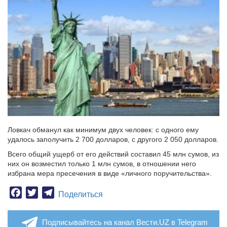
Ловкач обманул как минимум двух человек: с одного ему
удалось заполучить 2 700 долларов, с другого 2 050 долларов.
Всего общий ущерб от его действий составил 45 млн сумов, из
них он возместил только 1 млн сумов, в отношении него
избрана мера пресечения в виде «личного поручительства».
Facebook
Twitter
Telegram
Поделиться
Подписывайтесь на канал Вести.UZ в Telegram