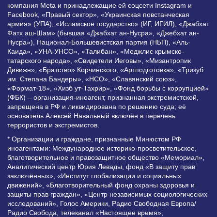
компания Meta и принадлежащие ей соцсети Instagram и
Facebook, «Правый сектор», «Украинская повстанческая
армия» (УПА), «Исламское государство» (ИГ, ИГИЛ), «Джабхат
Фатх аш-Шам» (бывшая «Джабхат ан-Нусра», «Джебхат ан-
Нусра»), Национал-Большевистская партия (НБП), «Аль-
Каида», «УНА-УНСО», «Талибан», «Меджлис крымско-
татарского народа», «Свидетели Иеговы», «Мизантропик
Дивижн», «Братство» Корчинского, «Артподготовка», «Тризуб
им. Степана Бандеры», «НСО», «Славянский союз»,
«Формат-18», «Хизб ут-Тахрир», «Фонд борьбы с коррупцией»
(ФБК) – организация-иноагент, признанная экстремистской,
запрещена в РФ и ликвидирована по решению суда; её
основатель Алексей Навальный включён в перечень
террористов и экстремистов.
* Организации и граждане, признанные Минюстом РФ
иноагентами: Международное историко-просветительское,
благотворительное и правозащитное общество «Мемориал»,
Аналитический центр Юрия Левады, фонд «В защиту прав
заключённых», «Институт глобализации и социальных
движений», «Благотворительный фонд охраны здоровья и
защиты прав граждан», «Центр независимых социологических
исследований», Голос Америки, Радио Свободная Европа/
Радио Свобода, телеканал «Настоящее время»,