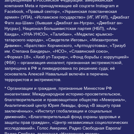
компания Meta и принадлежащие ей соцсети Instagram и
Facebook, «Правый сектор», «Украинская повстанческая
армия» (УПА), «Исламское государство» (ИГ, ИГИЛ), «Джабхат
Фатх аш-Шам» (бывшая «Джабхат ан-Нусра», «Джебхат ан-
Нусра»), Национал-Большевистская партия (НБП), «Аль-
Каида», «УНА-УНСО», «Талибан», «Меджлис крымско-
татарского народа», «Свидетели Иеговы», «Мизантропик
Дивижн», «Братство» Корчинского, «Артподготовка», «Тризуб
им. Степана Бандеры», «НСО», «Славянский союз»,
«Формат-18», «Хизб ут-Тахрир», «Фонд борьбы с коррупцией»
(ФБК) – организация-иноагент, признанная экстремистской,
запрещена в РФ и ликвидирована по решению суда; её
основатель Алексей Навальный включён в перечень
террористов и экстремистов.
* Организации и граждане, признанные Минюстом РФ
иноагентами: Международное историко-просветительское,
благотворительное и правозащитное общество «Мемориал»,
Аналитический центр Юрия Левады, фонд «В защиту прав
заключённых», «Институт глобализации и социальных
движений», «Благотворительный фонд охраны здоровья и
защиты прав граждан», «Центр независимых социологических
исследований», Голос Америки, Радио Свободная Европа/
Радио Свобода, телеканал «Настоящее время»,