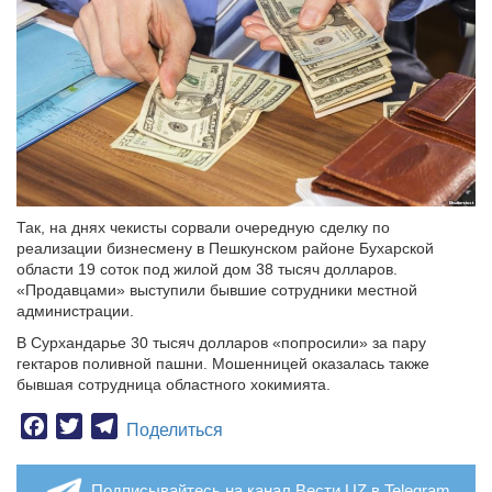
Так, на днях чекисты сорвали очередную сделку по
реализации бизнесмену в Пешкунском районе Бухарской
области 19 соток под жилой дом 38 тысяч долларов.
«Продавцами» выступили бывшие сотрудники местной
администрации.
В Сурхандарье 30 тысяч долларов «попросили» за пару
гектаров поливной пашни. Мошенницей оказалась также
бывшая сотрудница областного хокимията.
Facebook
Twitter
Telegram
Поделиться
Подписывайтесь на канал Вести.UZ в Telegram