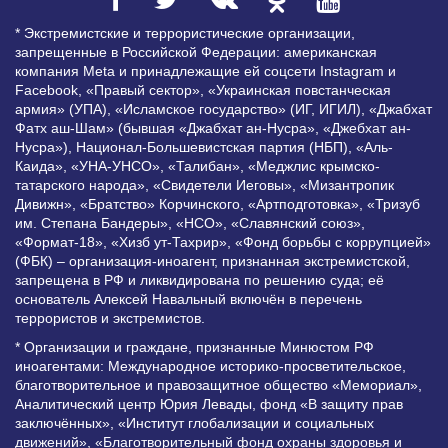
* Экстремистские и террористические организации,
запрещенные в Российской Федерации: американская
компания Meta и принадлежащие ей соцсети Instagram и
Facebook, «Правый сектор», «Украинская повстанческая
армия» (УПА), «Исламское государство» (ИГ, ИГИЛ), «Джабхат
Фатх аш-Шам» (бывшая «Джабхат ан-Нусра», «Джебхат ан-
Нусра»), Национал-Большевистская партия (НБП), «Аль-
Каида», «УНА-УНСО», «Талибан», «Меджлис крымско-
татарского народа», «Свидетели Иеговы», «Мизантропик
Дивижн», «Братство» Корчинского, «Артподготовка», «Тризуб
им. Степана Бандеры», «НСО», «Славянский союз»,
«Формат-18», «Хизб ут-Тахрир», «Фонд борьбы с коррупцией»
(ФБК) – организация-иноагент, признанная экстремистской,
запрещена в РФ и ликвидирована по решению суда; её
основатель Алексей Навальный включён в перечень
террористов и экстремистов.
* Организации и граждане, признанные Минюстом РФ
иноагентами: Международное историко-просветительское,
благотворительное и правозащитное общество «Мемориал»,
Аналитический центр Юрия Левады, фонд «В защиту прав
заключённых», «Институт глобализации и социальных
движений», «Благотворительный фонд охраны здоровья и