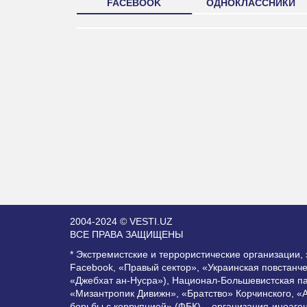
FACEBOOK
ОДНОКЛАССНИКИ
2004-2024 © VESTI.UZ
ВСЕ ПРАВА ЗАЩИЩЕНЫ
* Экстремистские и террористические организации
Facebook, «Правый сектор», «Украинская повстанч
«Джебхат ан-Нусра»), Национал-Большевистская п
«Мизантропик Дивижн», «Братство» Корчинского, «
борьбы с коррупцией» (ФБК) – организация-иноаге