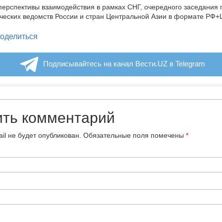
ерспективы взаимодействия в рамках СНГ, очередного заседания 
еских ведомств России и стран Центральной Азии в формате РФ+
legram
оделиться
Подписывайтесь на канал Вести.UZ в Telegram
ить комментарий
il не будет опубликован.
Обязательные поля помечены
*