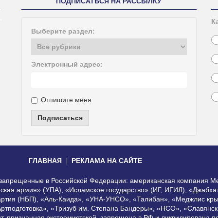
ПОДПИСАТЬСЯ НА РАССЫЛКУ
К
Выберите раздел:
Электронный адрес:
Отпишите меня
Подписаться
ГЛАВНАЯ
РЕКЛАМА НА САЙТЕ
, запрещенные в Российской Федерации: американская компания Me
еская армия» (УПА), «Исламское государство» (ИГ, ИГИЛ), «Джабх
артия (НБП), «Аль-Каида», «УНА-УНСО», «Талибан», «Меджлис кры
Артподготовка», «Тризуб им. Степана Бандеры», «НСО», «Славянск
нт, признанная экстремистской, запрещена в РФ и ликвидирована 