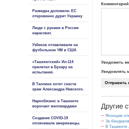
Комментарий
Разведка доложила: ЕС
откровенно дурит Украину
Люди с руками в России
нарасхват.
Узбеков отлавливали на
футбольном ЧМ в США
«Ташкентский» Ил-114
Уведомить ме
прилетел в Бухару на
Уведомлять м
испытания.
В Таллине хотят снести
храм Александра Невского.
Наркобизнес в Ташкенте
Другие с
ворочает миллиардами
Японцам отк
Создание COVID-19
За бандеров
оплачивали американцы.
В Ташкенте 