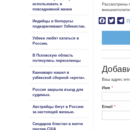
использовать в
Рассмотрены п
повседневной жизни
внешнеполитич
Facebook
Twitter
Te
Индийцы и белорусы
П
подкармливают Узбекистан.
Узбеки любят кататься в
Россию.
В Псковскую область
потянулись переселенцы
Добав
Каннаваро нашел в
узбекской сборной «крота».
Ваш адрес ema
Имя
*
Россия закрыла въезд для
судимых.
Email
*
Австрийцы бегут в Россию
за настоящей жизнью.
Синдаров блистал в матче
против США