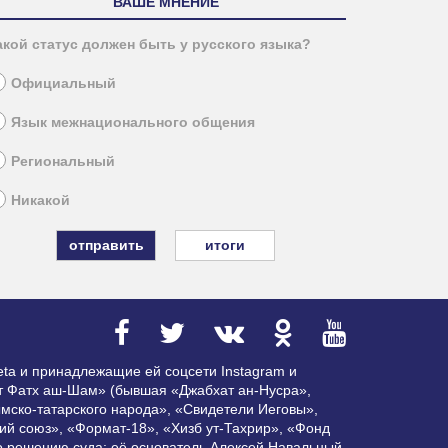
ВАШЕ МНЕНИЕ
акой статус должен быть у русского языка?
Официальный
Язык межнационального общения
Региональный
Никакой
итоги
ta и принадлежащие ей соцсети Instagram и
ат Фатх аш-Шам» (бывшая «Джабхат ан-Нусра»,
мско-татарского народа», «Свидетели Иеговы»,
ий союз», «Формат-18», «Хизб ут-Тахрир», «Фонд
по решению суда; её основатель Алексей Навальный