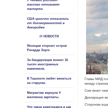
У «новых россиян»
массово отнимают
паспорта
США цинично отказались
от договоренностей в
Анкоридже
/// НОВОСТИ
Японцам откроют остров
Рихарда Зорге
За бандеровцев воюют 16
тысяч иностранных
наемников.
В Ташкенте любят жениться
Главы МИД пл
на старухах.
между странам
Сам визит нам
Мигрантам вернули 4
миллиона зарплаты.
Декларация вк
Сторонам еще 
Что такое криптокарта и как