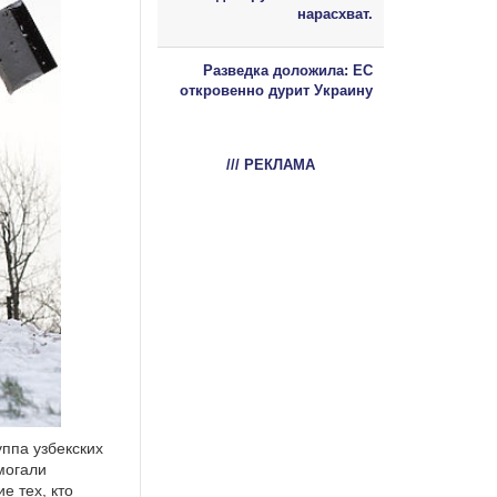
нарасхват.
Разведка доложила: ЕС
откровенно дурит Украину
/// РЕКЛАМА
уппа узбекских
могали
е тех, кто