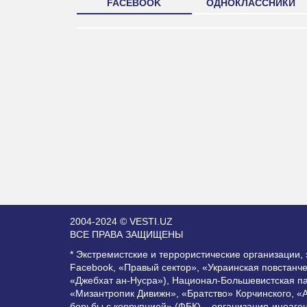
FACEBOOK
ОДНОКЛАССНИКИ
2004-2024 © VESTI.UZ
ВСЕ ПРАВА ЗАЩИЩЕНЫ
* Экстремистские и террористические организации
Facebook, «Правый сектор», «Украинская повстанч
«Джебхат ан-Нусра»), Национал-Большевистская п
«Мизантропик Дивижн», «Братство» Корчинского, «
борьбы с коррупцией» (ФБК) – организация-иноаге