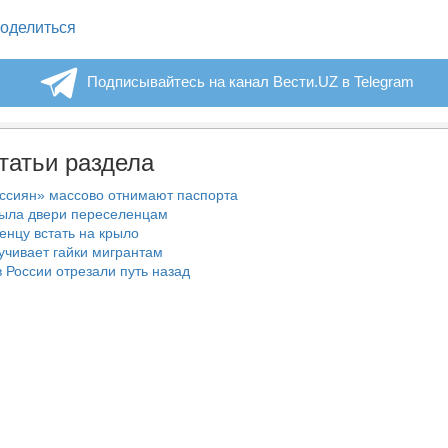
legram
оделиться
Подписывайтесь на канал Вести.UZ в Telegram
татьи раздела
ссиян» массово отнимают паспорта
рыла двери переселенцам
енцу встать на крыло
учивает гайки мигрантам
 России отрезали путь назад