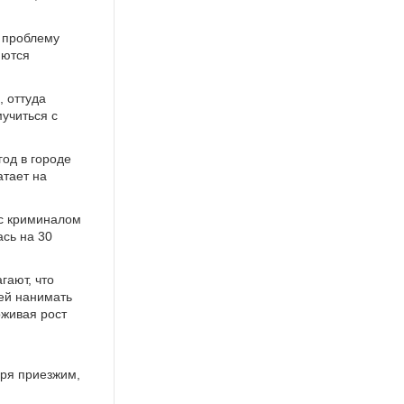
 проблему
яются
, оттуда
учиться с
год в городе
атает на
 с криминалом
ась на 30
гают, что
ней нанимать
живая рост
аря приезжим,