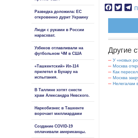
Facebook
Twitter
Te
П
Разведка доложила: ЕС
откровенно дурит Украину
Люди с руками в России
нарасхват.
Узбеков отлавливали на
Другие с
футбольном ЧМ в США
У «новых ро
Москва отк
«Ташкентский» Ил-114
прилетел в Бухару на
Как пересел
испытания.
Москва закр
Нелегалам в
В Таллине хотят снести
храм Александра Невского.
Наркобизнес в Ташкенте
ворочает миллиардами
Создание COVID-19
оплачивали американцы.