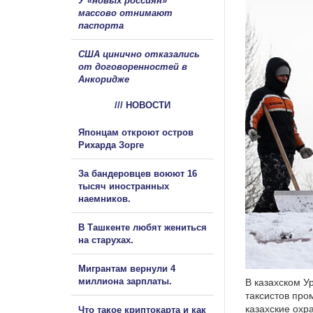
У «новых россиян»
массово отнимают
паспорта
США цинично отказались
от договоренностей в
Анкоридже
/// НОВОСТИ
Японцам откроют остров
Рихарда Зорге
За бандеровцев воюют 16
тысяч иностранных
наемников.
В Ташкенте любят жениться
на старухах.
Мигрантам вернули 4
миллиона зарплаты.
В казахском У
таксистов про
казахские охр
Что такое криптокарта и как