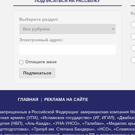
ПОДПИСАТЬСЯ НА РАССЫЛКУ
К
Выберите раздел:
Электронный адрес:
Отпишите меня
Подписаться
ГЛАВНАЯ
РЕКЛАМА НА САЙТЕ
, запрещенные в Российской Федерации: американская компания Me
еская армия» (УПА), «Исламское государство» (ИГ, ИГИЛ), «Джабх
артия (НБП), «Аль-Каида», «УНА-УНСО», «Талибан», «Меджлис кры
Артподготовка», «Тризуб им. Степана Бандеры», «НСО», «Славянск
нт, признанная экстремистской, запрещена в РФ и ликвидирована 