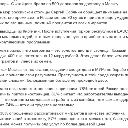
пор». С «зайцев» брали по 500 долларов за доставку в Москву.
ь мэр российской столицы Сергей Собянин обращает внимание на
 тех, кто проживают в России менее 90 суток и при этом еще умудр
их по его данным, почти 40 процентов от всех мигрантов.
 выходцы из Киргизии. После вступления горной республики в ЕАЭС
 молодых людей, которым теперь не нужно приобретать патент и м
кратическими проблемами.
емя признал, что мигранты – это золотое дно для столицы. Каждый 
дка 400 тыс. патентов на 12 млрд рублей. Этих денег более чем хв
грантов и членов их семей.
ка» Москвы от нелегалов, создание спецотдела в МУРе по борьбе
зии
принесли свои результаты. Преступность в этой среде сократил
ыми словами, белокаменная больше не проходной двор.
мало пока меняет отношение к приезжим. 78% жителей России пола
ичить приток иностранцев. 81% считает, что работодателям выгод
— что мигранты соглашаются работать за копейки,
тем самым сдер
ат, 74% — что они трудятся нелегально.
 36% опрошенных рассматривают мигрантов в качестве источника
х вливаний в экономику, 57% респондентов отмечают, что, благод
ение может получить ряд услуг по более дешевой цене.