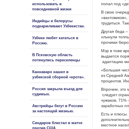
попал под «де
использовать в
повседневной жизни
В свою очеред
«вахтовиков»,
Индийцы и белорусы
трудиться. Так
подкармливают Узбекистан.
Другая беда –
хлынули толпы
Узбеки любят кататься в
прочими бюро
Россию.
Мэр в тоже вр
В Псковскую область
выдается поря
потянулись переселенцы
адаптацию ми
«Большая чист
Каннаваро нашел в
из Средней А
узбекской сборной «крота».
процентов. Ин
Россия закрыла въезд для
Впрочем, это 
судимых.
следует огран
чужаков, 71% 
заработных пл
Австрийцы бегут в Россию
за настоящей жизнью.
Есть и плюсы.
дополнительны
Синдаров блистал в матче
местное насел
против США