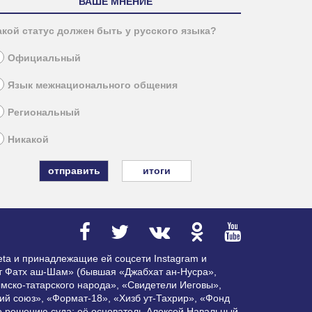
ВАШЕ МНЕНИЕ
акой статус должен быть у русского языка?
Официальный
Язык межнационального общения
Региональный
Никакой
итоги
ta и принадлежащие ей соцсети Instagram и
ат Фатх аш-Шам» (бывшая «Джабхат ан-Нусра»,
мско-татарского народа», «Свидетели Иеговы»,
ий союз», «Формат-18», «Хизб ут-Тахрир», «Фонд
по решению суда; её основатель Алексей Навальный