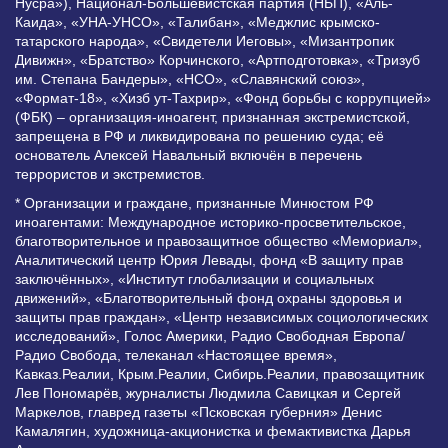
Нусра»), Национал-Большевистская партия (НБП), «Аль-
Каида», «УНА-УНСО», «Талибан», «Меджлис крымско-
татарского народа», «Свидетели Иеговы», «Мизантропик
Дивижн», «Братство» Корчинского, «Артподготовка», «Тризуб
им. Степана Бандеры», «НСО», «Славянский союз»,
«Формат-18», «Хизб ут-Тахрир», «Фонд борьбы с коррупцией»
(ФБК) – организация-иноагент, признанная экстремистской,
запрещена в РФ и ликвидирована по решению суда; её
основатель Алексей Навальный включён в перечень
террористов и экстремистов.
* Организации и граждане, признанные Минюстом РФ
иноагентами: Международное историко-просветительское,
благотворительное и правозащитное общество «Мемориал»,
Аналитический центр Юрия Левады, фонд «В защиту прав
заключённых», «Институт глобализации и социальных
движений», «Благотворительный фонд охраны здоровья и
защиты прав граждан», «Центр независимых социологических
исследований», Голос Америки, Радио Свободная Европа/
Радио Свобода, телеканал «Настоящее время»,
Кавказ.Реалии, Крым.Реалии, Сибирь.Реалии, правозащитник
Лев Пономарёв, журналисты Людмила Савицкая и Сергей
Маркелов, главред газеты «Псковская губерния» Денис
Камалягин, художница-акционистка и фемактивистка Дарья