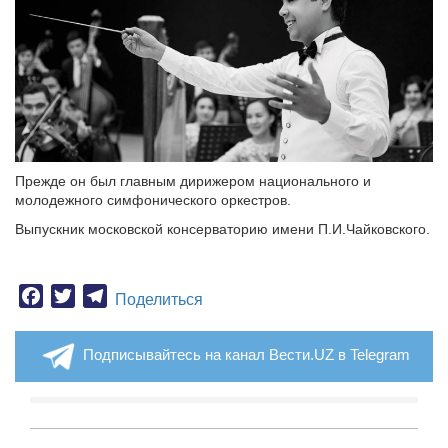
Прежде он был главным дирижером национального и
молодежного симфонического оркестров.
Выпускник московской консерваторию имени П.И.Чайковского.
Facebook
Twitter
Telegram
Поделиться
Подписывайтесь на канал Вести.UZ в Telegram