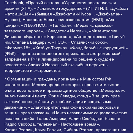
Facebook, «Правый сектор», «Украинская повстанческая
армия» (УПА), «Исламское государство» (ИГ, ИГИЛ), «Джабхат
Фатх аш-Шам» (бывшая «Джабхат ан-Нусра», «Джебхат ан-
Нусра»), Национал-Большевистская партия (НБП), «Аль-
Каида», «УНА-УНСО», «Талибан», «Меджлис крымско-
татарского народа», «Свидетели Иеговы», «Мизантропик
Дивижн», «Братство» Корчинского, «Артподготовка», «Тризуб
им. Степана Бандеры», «НСО», «Славянский союз»,
«Формат-18», «Хизб ут-Тахрир», «Фонд борьбы с коррупцией»
(ФБК) – организация-иноагент, признанная экстремистской,
запрещена в РФ и ликвидирована по решению суда; её
основатель Алексей Навальный включён в перечень
террористов и экстремистов.
* Организации и граждане, признанные Минюстом РФ
иноагентами: Международное историко-просветительское,
благотворительное и правозащитное общество «Мемориал»,
Аналитический центр Юрия Левады, фонд «В защиту прав
заключённых», «Институт глобализации и социальных
движений», «Благотворительный фонд охраны здоровья и
защиты прав граждан», «Центр независимых социологических
исследований», Голос Америки, Радио Свободная Европа/
Радио Свобода, телеканал «Настоящее время»,
Кавказ.Реалии, Крым.Реалии, Сибирь.Реалии, правозащитник