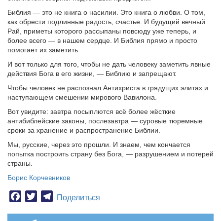
Библия — это не книга о насилии. Это книга о любви. О том,
как обрести подлинные радость, счастье. И будущий вечный
Рай, приметы которого рассыпаны повсюду уже теперь, и
более всего — в нашем сердце. И Библия прямо и просто
помогает их заметить.
И вот только для того, чтобы не дать человеку заметить явные
действия Бога в его жизни, — Библию и запрещают.
Чтобы человек не распознал Антихриста в грядущих элитах и
наступающем смешении мирового Вавилона.
Вот увидите: завтра посыплются всё более жёсткие
антибиблейские законы, послезавтра — суровые тюремные
сроки за хранение и распространение Библии.
Мы, русские, через это прошли. И знаем, чем кончается
попытка построить страну без Бога, — разрушением и потерей
страны.
Борис Корчевников
Facebook
Twitter
Telegram
Поделиться