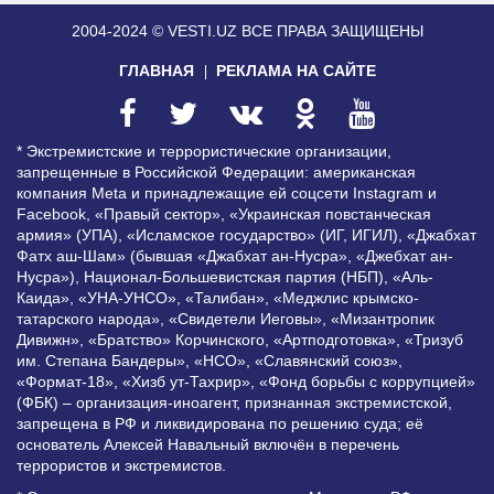
2004-2024 © VESTI.UZ
ВСЕ ПРАВА ЗАЩИЩЕНЫ
ГЛАВНАЯ
РЕКЛАМА НА САЙТЕ
* Экстремистские и террористические организации,
запрещенные в Российской Федерации: американская
компания Meta и принадлежащие ей соцсети Instagram и
Facebook, «Правый сектор», «Украинская повстанческая
армия» (УПА), «Исламское государство» (ИГ, ИГИЛ), «Джабхат
Фатх аш-Шам» (бывшая «Джабхат ан-Нусра», «Джебхат ан-
Нусра»), Национал-Большевистская партия (НБП), «Аль-
Каида», «УНА-УНСО», «Талибан», «Меджлис крымско-
татарского народа», «Свидетели Иеговы», «Мизантропик
Дивижн», «Братство» Корчинского, «Артподготовка», «Тризуб
им. Степана Бандеры», «НСО», «Славянский союз»,
«Формат-18», «Хизб ут-Тахрир», «Фонд борьбы с коррупцией»
(ФБК) – организация-иноагент, признанная экстремистской,
запрещена в РФ и ликвидирована по решению суда; её
основатель Алексей Навальный включён в перечень
террористов и экстремистов.