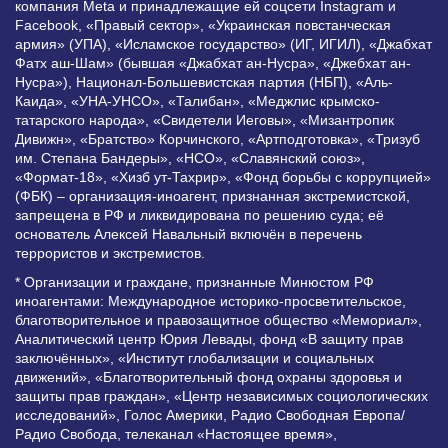
компания Meta и принадлежащие ей соцсети Instagram и
Facebook, «Правый сектор», «Украинская повстанческая
армия» (УПА), «Исламское государство» (ИГ, ИГИЛ), «Джабхат
Фатх аш-Шам» (бывшая «Джабхат ан-Нусра», «Джебхат ан-
Нусра»), Национал-Большевистская партия (НБП), «Аль-
Каида», «УНА-УНСО», «Талибан», «Меджлис крымско-
татарского народа», «Свидетели Иеговы», «Мизантропик
Дивижн», «Братство» Корчинского, «Артподготовка», «Тризуб
им. Степана Бандеры», «НСО», «Славянский союз»,
«Формат-18», «Хизб ут-Тахрир», «Фонд борьбы с коррупцией»
(ФБК) – организация-иноагент, признанная экстремистской,
запрещена в РФ и ликвидирована по решению суда; её
основатель Алексей Навальный включён в перечень
террористов и экстремистов.
* Организации и граждане, признанные Минюстом РФ
иноагентами: Международное историко-просветительское,
благотворительное и правозащитное общество «Мемориал»,
Аналитический центр Юрия Левады, фонд «В защиту прав
заключённых», «Институт глобализации и социальных
движений», «Благотворительный фонд охраны здоровья и
защиты прав граждан», «Центр независимых социологических
исследований», Голос Америки, Радио Свободная Европа/
Радио Свобода, телеканал «Настоящее время»,