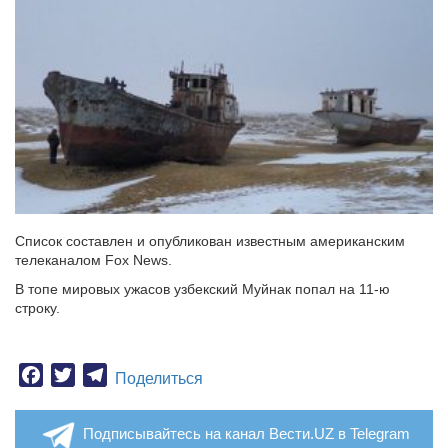
Список составлен и опубликован известным американским
телеканалом Fox News.
В топе мировых ужасов узбекский Муйнак попал на 11-ю
строку.
Facebook
Twitter
Telegram
Поделиться
Подписывайтесь на канал Вести.UZ в Telegram