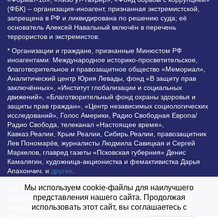
(ФБК) – организация-иноагент, признанная экстремистской,
запрещена в РФ и ликвидирована по решению суда; её
основатель Алексей Навальный включён в перечень
террористов и экстремистов.
* Организации и граждане, признанные Минюстом РФ
иноагентами: Международное историко-просветительское,
благотворительное и правозащитное общество «Мемориал»,
Аналитический центр Юрия Левады, фонд «В защиту прав
заключённых», «Институт глобализации и социальных
движений», «Благотворительный фонд охраны здоровья и
защиты прав граждан», «Центр независимых социологических
исследований», Голос Америки, Радио Свободная Европа/
Радио Свобода, телеканал «Настоящее время»,
Кавказ.Реалии, Крым.Реалии, Сибирь.Реалии, правозащитник
Лев Пономарёв, журналисты Людмила Савицкая и Сергей
Маркелов, главред газеты «Псковская губерния» Денис
Камалягин, художница-акционистка и фемактивистка Дарья
Апахончич. и
другие
.
Мы используем cookie-файлы для наилучшего
Все права защищены и охраняются законом. Любое
представления нашего сайта. Продолжая
использование материалов сайта допустимо при условии
использовать этот сайт, вы соглашаетесь с
наличия активной гиперссылки на Vesti.UZ.
Редакция не несет ответственности за достоверность