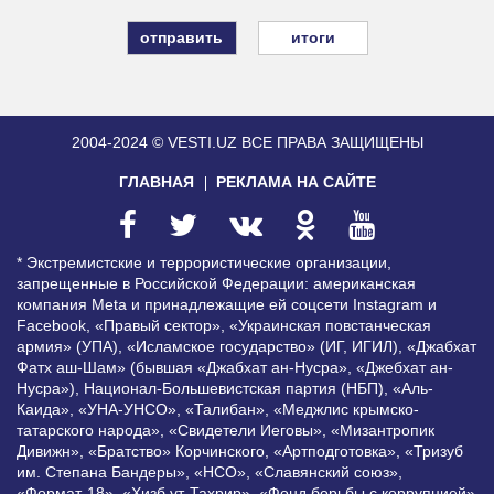
итоги
2004-2024 © VESTI.UZ
ВСЕ ПРАВА ЗАЩИЩЕНЫ
ГЛАВНАЯ
РЕКЛАМА НА САЙТЕ
* Экстремистские и террористические организации,
запрещенные в Российской Федерации: американская
компания Meta и принадлежащие ей соцсети Instagram и
Facebook, «Правый сектор», «Украинская повстанческая
армия» (УПА), «Исламское государство» (ИГ, ИГИЛ), «Джабхат
Фатх аш-Шам» (бывшая «Джабхат ан-Нусра», «Джебхат ан-
Нусра»), Национал-Большевистская партия (НБП), «Аль-
Каида», «УНА-УНСО», «Талибан», «Меджлис крымско-
татарского народа», «Свидетели Иеговы», «Мизантропик
Дивижн», «Братство» Корчинского, «Артподготовка», «Тризуб
им. Степана Бандеры», «НСО», «Славянский союз»,
«Формат-18», «Хизб ут-Тахрир», «Фонд борьбы с коррупцией»