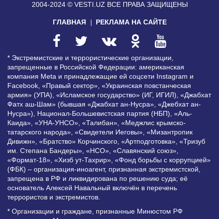
2004-2024 © VESTI.UZ
ВСЕ ПРАВА ЗАЩИЩЕНЫ
ГЛАВНАЯ
РЕКЛАМА НА САЙТЕ
* Экстремистские и террористические организации,
запрещенные в Российской Федерации: американская
компания Meta и принадлежащие ей соцсети Instagram и
Facebook, «Правый сектор», «Украинская повстанческая
армия» (УПА), «Исламское государство» (ИГ, ИГИЛ), «Джабхат
Фатх аш-Шам» (бывшая «Джабхат ан-Нусра», «Джебхат ан-
Нусра»), Национал-Большевистская партия (НБП), «Аль-
Каида», «УНА-УНСО», «Талибан», «Меджлис крымско-
татарского народа», «Свидетели Иеговы», «Мизантропик
Дивижн», «Братство» Корчинского, «Артподготовка», «Тризуб
им. Степана Бандеры», «НСО», «Славянский союз»,
«Формат-18», «Хизб ут-Тахрир», «Фонд борьбы с коррупцией»
(ФБК) – организация-иноагент, признанная экстремистской,
запрещена в РФ и ликвидирована по решению суда; её
основатель Алексей Навальный включён в перечень
террористов и экстремистов.
* Организации и граждане, признанные Минюстом РФ