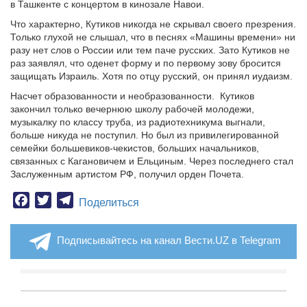
в Ташкенте с концертом в кинозале Навои.
Что характерно, Кутиков никогда не скрывал своего презрения.
Только глухой не слышал, что в песнях «Машины времени» ни
разу нет слов о России или тем паче русских. Зато Кутиков не
раз заявлял, что оденет форму и по первому зову бросится
защищать Израиль. Хотя по отцу русский, он принял иудаизм.
Насчет образованности и необразованности. Кутиков
закончил только вечернюю школу рабочей молодежи,
музыкалку по классу труба, из радиотехникума выгнали,
больше никуда не поступил. Но был из привилегированной
семейки большевиков-чекистов, больших начальников,
связанных с Кагановичем и Ельциным. Через последнего стал
Заслуженным артистом РФ, получил орден Почета.
Facebook
Twitter
Telegram
Поделиться
Подписывайтесь на канал Вести.UZ в Telegram