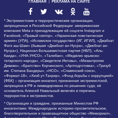
ГЛАВНАЯ
РЕКЛАМА НА САЙТЕ
* Экстремистские и террористические организации,
запрещенные в Российской Федерации: американская
компания Meta и принадлежащие ей соцсети Instagram и
Facebook, «Правый сектор», «Украинская повстанческая
армия» (УПА), «Исламское государство» (ИГ, ИГИЛ), «Джабхат
Фатх аш-Шам» (бывшая «Джабхат ан-Нусра», «Джебхат ан-
Нусра»), Национал-Большевистская партия (НБП), «Аль-
Каида», «УНА-УНСО», «Талибан», «Меджлис крымско-
татарского народа», «Свидетели Иеговы», «Мизантропик
Дивижн», «Братство» Корчинского, «Артподготовка», «Тризуб
им. Степана Бандеры», «НСО», «Славянский союз»,
«Формат-18», «Хизб ут-Тахрир», «Фонд борьбы с коррупцией»
(ФБК) – организация-иноагент, признанная экстремистской,
запрещена в РФ и ликвидирована по решению суда; её
основатель Алексей Навальный включён в перечень
террористов и экстремистов.
* Организации и граждане, признанные Минюстом РФ
иноагентами: Международное историко-просветительское,
благотворительное и правозащитное общество «Мемориал»,