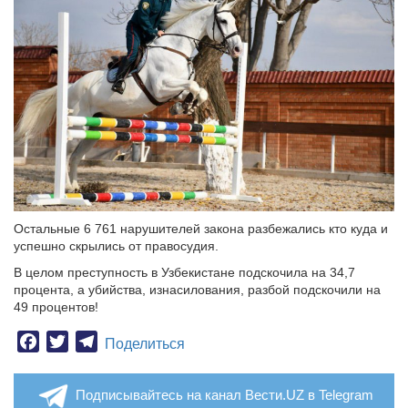
Остальные 6 761 нарушителей закона разбежались кто куда и
успешно скрылись от правосудия.
В целом преступность в Узбекистане подскочила на 34,7
процента, а убийства, изнасилования, разбой подскочили на
49 процентов!
Facebook
Twitter
Telegram
Поделиться
Подписывайтесь на канал Вести.UZ в Telegram