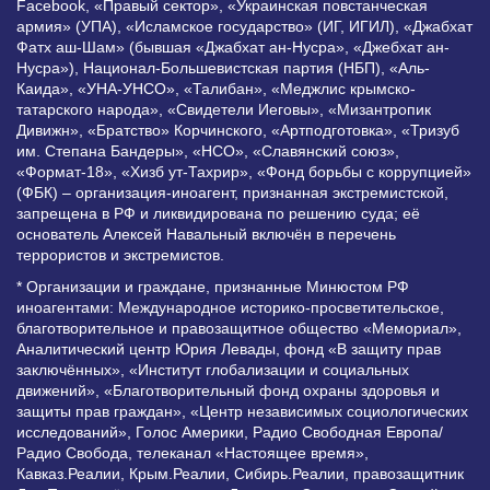
Facebook, «Правый сектор», «Украинская повстанческая
армия» (УПА), «Исламское государство» (ИГ, ИГИЛ), «Джабхат
Фатх аш-Шам» (бывшая «Джабхат ан-Нусра», «Джебхат ан-
Нусра»), Национал-Большевистская партия (НБП), «Аль-
Каида», «УНА-УНСО», «Талибан», «Меджлис крымско-
татарского народа», «Свидетели Иеговы», «Мизантропик
Дивижн», «Братство» Корчинского, «Артподготовка», «Тризуб
им. Степана Бандеры», «НСО», «Славянский союз»,
«Формат-18», «Хизб ут-Тахрир», «Фонд борьбы с коррупцией»
(ФБК) – организация-иноагент, признанная экстремистской,
запрещена в РФ и ликвидирована по решению суда; её
основатель Алексей Навальный включён в перечень
террористов и экстремистов.
* Организации и граждане, признанные Минюстом РФ
иноагентами: Международное историко-просветительское,
благотворительное и правозащитное общество «Мемориал»,
Аналитический центр Юрия Левады, фонд «В защиту прав
заключённых», «Институт глобализации и социальных
движений», «Благотворительный фонд охраны здоровья и
защиты прав граждан», «Центр независимых социологических
исследований», Голос Америки, Радио Свободная Европа/
Радио Свобода, телеканал «Настоящее время»,
Кавказ.Реалии, Крым.Реалии, Сибирь.Реалии, правозащитник