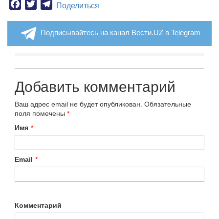
Facebook
Twitter
Telegram
Поделиться
Подписывайтесь на канал Вести.UZ в Telegram
Добавить комментарий
Ваш адрес email не будет опубликован.
Обязательные
поля помечены
*
Имя
*
Email
*
Комментарий