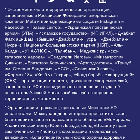
* Экстремистские и террористические организации,
запрещенные в Российской Федерации: американская
компания Meta и принадлежащие ей соцсети Instagram и
Facebook, «Правый сектор», «Украинская повстанческая
армия» (УПА), «Исламское государство» (ИГ, ИГИЛ), «Джабхат
Фатх аш-Шам» (бывшая «Джабхат ан-Нусра», «Джебхат ан-
Нусра»), Национал-Большевистская партия (НБП), «Аль-
Каида», «УНА-УНСО», «Талибан», «Меджлис крымско-
татарского народа», «Свидетели Иеговы», «Мизантропик
Дивижн», «Братство» Корчинского, «Артподготовка», «Тризуб
им. Степана Бандеры», «НСО», «Славянский союз»,
«Формат-18», «Хизб ут-Тахрир», «Фонд борьбы с коррупцией»
(ФБК) – организация-иноагент, признанная экстремистской,
запрещена в РФ и ликвидирована по решению суда; её
основатель Алексей Навальный включён в перечень
террористов и экстремистов.
* Организации и граждане, признанные Минюстом РФ
иноагентами: Международное историко-просветительское,
благотворительное и правозащитное общество «Мемориал»,
Аналитический центр Юрия Левады, фонд «В защиту прав
заключённых», «Институт глобализации и социальных
движений», «Благотворительный фонд охраны здоровья и