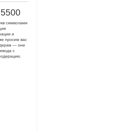
 5500
укв символами
щие
кации и
же просим вас
идерам — они
евода с
 модерацию.