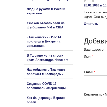
28.01.2018 в 10
Люди с руками в России
Так вон оно ч
нарасхват.
ждал. Она вид
Узбеков отлавливали на
Ответить
футбольном ЧМ в США
«Ташкентский» Ил-114
Добав
прилетел в Бухару на
испытания.
Ваш адрес ema
В Таллине хотят снести
Имя
*
храм Александра Невского.
Наркобизнес в Ташкенте
Email
*
ворочает миллиардами
Создание COVID-19
оплачивали американцы.
Комментарий
Как бандеровцы Берлин
брали