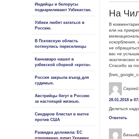
Индийцы и белорусы
подкармливают Узбекистан.
На Чил
Узбеки любят кататься в
В комментария
Россию.
или на прикре
межнациональ
В Псковскую область
оскорбления, 
потянулись переселенцы
не обращаться
вас не услыша
Каннаваро нашел в
экзотических 
узбекской сборной «крота».
Спасибо за п
[bws_google_c
Россия закрыла въезд для
судимых.
Сергей
Австрийцы бегут в Россию
28.01.2018 в 07
за настоящей жизнью.
Делиться надо
Синдаров блистал в матче
Ответить
против США
Разведка доложила: ЕС
Бахьиё
откровенно дурит Украину