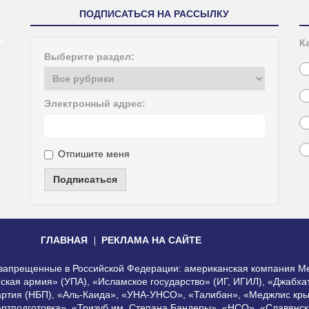
ПОДПИСАТЬСЯ НА РАССЫЛКУ
К
Выберите раздел:
Электронный адрес:
Отпишите меня
Подписаться
ГЛАВНАЯ
РЕКЛАМА НА САЙТЕ
, запрещенные в Российской Федерации: американская компания Me
еская армия» (УПА), «Исламское государство» (ИГ, ИГИЛ), «Джабх
артия (НБП), «Аль-Каида», «УНА-УНСО», «Талибан», «Меджлис кры
Артподготовка», «Тризуб им. Степана Бандеры», «НСО», «Славянск