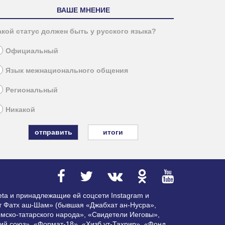
ВАШЕ МНЕНИЕ
акой статус должен быть у русского языка?
Официальный
Язык межнационального общения
Региональный
Никакой
итоги
ta и принадлежащие ей соцсети Instagram и
ат Фатх аш-Шам» (бывшая «Джабхат ан-Нусра»,
мско-татарского народа», «Свидетели Иеговы»,
ий союз», «Формат-18», «Хизб ут-Тахрир», «Фонд