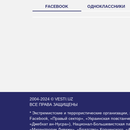
FACEBOOK
ОДНОКЛАССНИКИ
2004-2024 © VESTI.UZ
ВСЕ ПРАВА ЗАЩИЩЕНЫ
* Экстремистские и террористические организации
Facebook, «Правый сектор», «Украинская повстанч
«Джебхат ан-Нусра»), Национал-Большевистская п
«Мизантропик Дивижн», «Братство» Корчинского, «