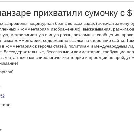
анзаре прихватили сумочку с $
х запрещены нецензурная брань во всех видах (включая замену б
пленных к комментариям изображениях), высказывания, разжигаю
ную, межрелигиозную и иную рознь, рекламные сообщения, прово
а также комментарии, содержащие ссылки на сторонние сайты. Так
 в комментариях к героям статей, политикам и международным л
т. Бессодержательные, бессвязные и комментарии, требующие пер
языков, а также конспирологические теории и проекции не пройдут
онимание!
aptcha]
:
:52
 тоже
р
: