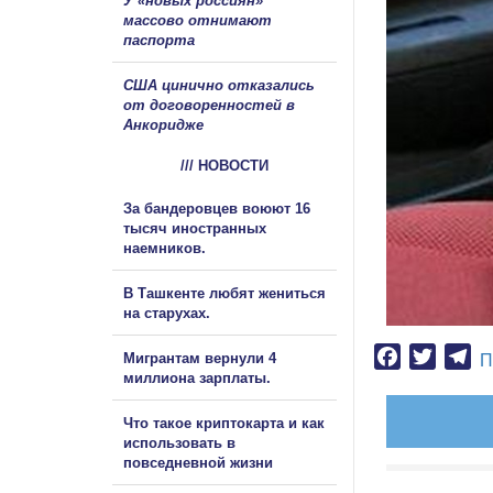
У «новых россиян»
массово отнимают
паспорта
США цинично отказались
от договоренностей в
Анкоридже
/// НОВОСТИ
За бандеровцев воюют 16
тысяч иностранных
наемников.
В Ташкенте любят жениться
на старухах.
Facebook
Twitter
Te
Мигрантам вернули 4
П
миллиона зарплаты.
Что такое криптокарта и как
использовать в
повседневной жизни