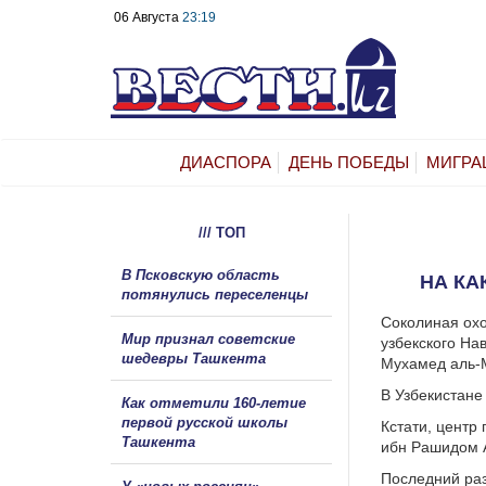
06 Августа
23:19
ДИАСПОРА
ДЕНЬ ПОБЕДЫ
МИГРА
/// ТОП
В Псковскую область
НА КА
потянулись переселенцы
Соколиная ох
Мир признал советские
узбекского На
шедевры Ташкента
Мухамед аль-
В Узбекистане
Как отметили 160-летие
первой русской школы
Кстати, центр
Ташкента
ибн Рашидом А
Последний раз