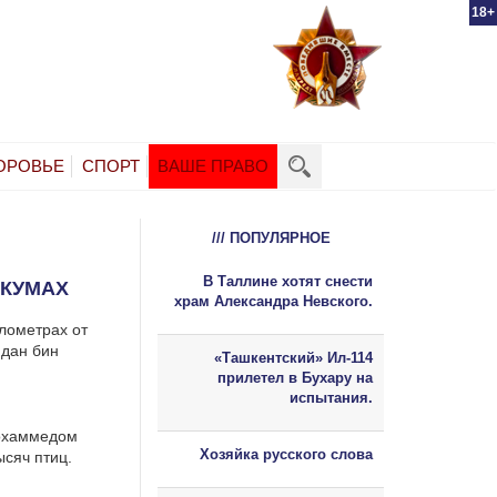
18+
ОРОВЬЕ
СПОРТ
ВАШЕ ПРАВО
/// ПОПУЛЯРНОЕ
В Таллине хотят снести
ЛКУМАХ
храм Александра Невского.
лометрах от
мдан бин
«Ташкентский» Ил-114
прилетел в Бухару на
испытания.
Мохаммедом
Хозяйка русского слова
сяч птиц.