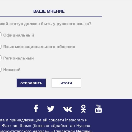
ВАШЕ МНЕНИЕ
акой статус должен быть у русского языка?
Официальный
Язык межнационального общения
Региональный
Никакой
итоги
ta и принадлежащие ей соцсети Instagram и
ат Фатх аш-Шам» (бывшая «Джабхат ан-Нусра»,
мско-татарского народа», «Свидетели Иеговы»,