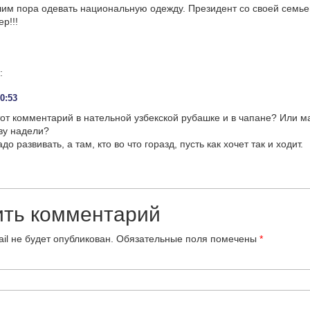
им пора одевать национальную одежду. Президент со своей семь
р!!!
:
10:53
от комментарий в нательной узбекской рубашке и в чапане? Или м
ву надели?
о развивать, а там, кто во что горазд, пусть как хочет так и ходит.
ить комментарий
il не будет опубликован.
Обязательные поля помечены
*