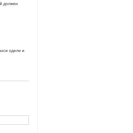
ей должен
ахси одели и