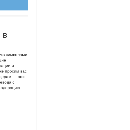
 в
укв символами
щие
кации и
же просим вас
идерам — они
евода с
 модерацию.