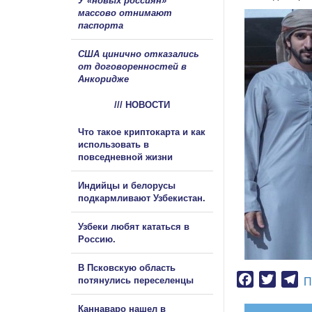
У «новых россиян»
массово отнимают
паспорта
США цинично отказались
от договоренностей в
Анкоридже
/// НОВОСТИ
Что такое криптокарта и как
использовать в
повседневной жизни
Индийцы и белорусы
подкармливают Узбекистан.
Узбеки любят кататься в
Россию.
В Псковскую область
Facebook
Twitter
Te
потянулись переселенцы
П
Каннаваро нашел в