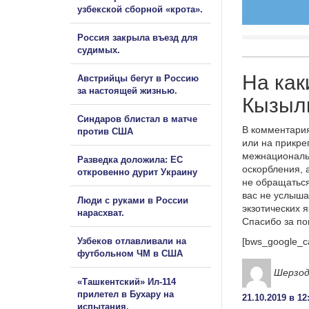
узбекской сборной «крота».
Россия закрыла въезд для
судимых.
На как
Австрийцы бегут в Россию
за настоящей жизнью.
Кызыл
Синдаров блистал в матче
В комментария
против США
или на прикре
межнациональ
Разведка доложила: ЕС
оскорбления, 
откровенно дурит Украину
не обращаться
вас не услыша
Люди с руками в России
экзотических 
нарасхват.
Спасибо за п
Узбеков отлавливали на
[bws_google_c
футбольном ЧМ в США
Шерзод
«Ташкентский» Ил-114
прилетел в Бухару на
21.10.2019 в 12
испытания.