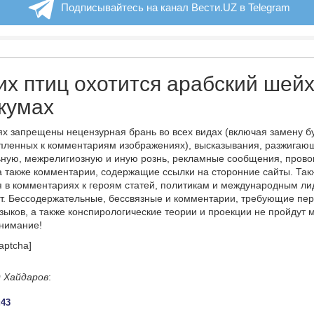
Подписывайтесь на канал Вести.UZ в Telegram
их птиц охотится арабский шейх
кумах
х запрещены нецензурная брань во всех видах (включая замену б
пленных к комментариям изображениях), высказывания, разжигаю
ную, межрелигиозную и иную рознь, рекламные сообщения, прово
а также комментарии, содержащие ссылки на сторонние сайты. Так
 в комментариях к героям статей, политикам и международным л
т. Бессодержательные, бессвязные и комментарии, требующие пер
языков, а также конспирологические теории и проекции не пройдут
онимание!
aptcha]
 Хайдаров
:
:43