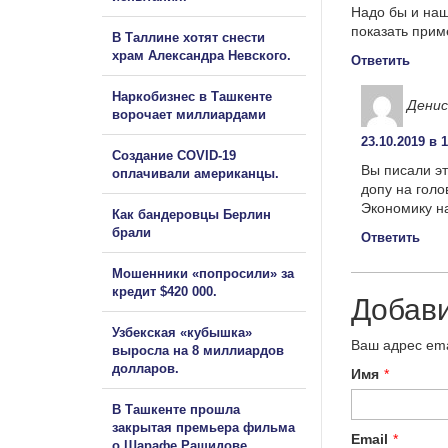
Надо бы и наш
показать приме
В Таллине хотят снести
храм Александра Невского.
Ответить
Наркобизнес в Ташкенте
Денис
ворочает миллиардами
23.10.2019 в 
Создание COVID-19
Вы писали эт
оплачивали американцы.
допу на голо
Экономику над
Как бандеровцы Берлин
брали
Ответить
Мошенники «попросили» за
кредит $420 000.
Добав
Узбекская «кубышка»
Ваш адрес ema
выросла на 8 миллиардов
долларов.
Имя
*
В Ташкенте прошла
закрытая премьера фильма
Email
*
о Шарафе Рашидове.