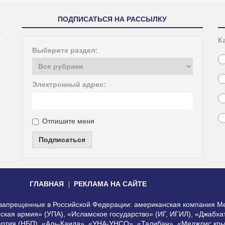
ПОДПИСАТЬСЯ НА РАССЫЛКУ
К
Выберите раздел:
Электронный адрес:
Отпишите меня
Подписаться
ГЛАВНАЯ
РЕКЛАМА НА САЙТЕ
, запрещенные в Российской Федерации: американская компания Me
еская армия» (УПА), «Исламское государство» (ИГ, ИГИЛ), «Джабх
артия (НБП), «Аль-Каида», «УНА-УНСО», «Талибан», «Меджлис кры