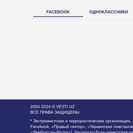
FACEBOOK
ОДНОКЛАССНИКИ
2004-2024 © VESTI.UZ
ВСЕ ПРАВА ЗАЩИЩЕНЫ
* Экстремистские и террористические организации
Facebook, «Правый сектор», «Украинская повстанч
«Джебхат ан-Нусра»), Национал-Большевистская п