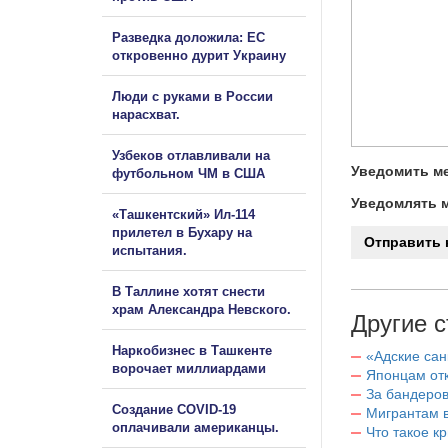
Разведка доложила: ЕС
откровенно дурит Украину
Люди с руками в России
нарасхват.
Узбеков отлавливали на
Уведомить ме
футбольном ЧМ в США
Уведомлять м
«Ташкентский» Ил-114
прилетел в Бухару на
испытания.
В Таллине хотят снести
храм Александра Невского.
Другие с
Наркобизнес в Ташкенте
«Адские са
ворочает миллиардами
Японцам отк
За бандеров
Создание COVID-19
Мигрантам в
оплачивали американцы.
Что такое к