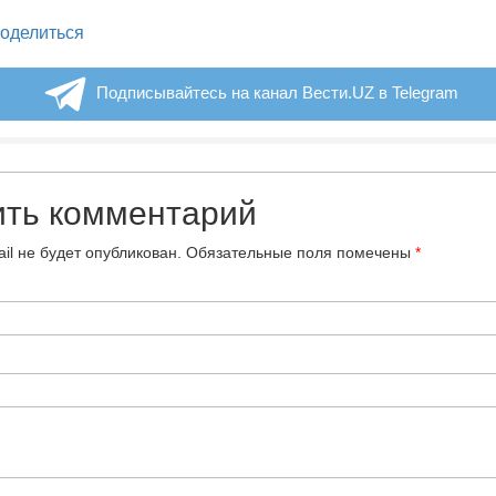
legram
оделиться
Подписывайтесь на канал Вести.UZ в Telegram
ить комментарий
il не будет опубликован.
Обязательные поля помечены
*