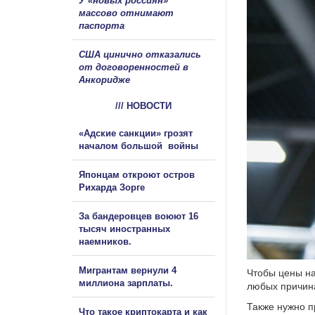
У «новых россиян»
массово отнимают
паспорта
США цинично отказались
от договоренностей в
Анкоридже
/// НОВОСТИ
«Адские санкции» грозят
началом большой войны
Японцам откроют остров
Рихарда Зорге
За бандеровцев воюют 16
тысяч иностранных
наемников.
Мигрантам вернули 4
Чтобы цены на
миллиона зарплаты.
любых причина
Также нужно п
Что такое криптокарта и как