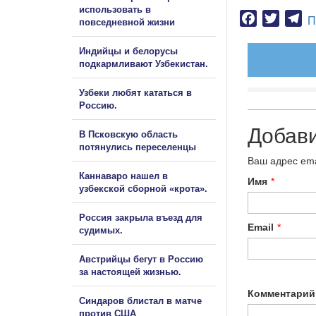
использовать в
Facebook
Twitter
Te
П
повседневной жизни
Индийцы и белорусы
подкармливают Узбекистан.
Узбеки любят кататься в
Россию.
Добав
В Псковскую область
потянулись переселенцы
Ваш адрес ema
Каннаваро нашел в
Имя
*
узбекской сборной «крота».
Россия закрыла въезд для
Email
*
судимых.
Австрийцы бегут в Россию
за настоящей жизнью.
Комментарий
Синдаров блистал в матче
против США