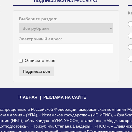
ПОДПИСАТЬСЯ НА РАССЫЛКУ
К
Выберите раздел:
Электронный адрес:
Отпишите меня
Подписаться
ГЛАВНАЯ
РЕКЛАМА НА САЙТЕ
, запрещенные в Российской Федерации: американская компания Me
еская армия» (УПА), «Исламское государство» (ИГ, ИГИЛ), «Джабх
артия (НБП), «Аль-Каида», «УНА-УНСО», «Талибан», «Меджлис кры
Артподготовка», «Тризуб им. Степана Бандеры», «НСО», «Славянск
нт, признанная экстремистской, запрещена в РФ и ликвидирована 