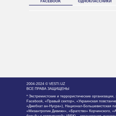
FACEBOOK
ОДНОКЛАССНИКИ
2004-2024 © VESTI.UZ
ВСЕ ПРАВА ЗАЩИЩЕНЫ
* Экстремистские и террористические организации
Facebook, «Правый сектор», «Украинская повстанч
«Джебхат ан-Нусра»), Национал-Большевистская п
«Мизантропик Дивижн», «Братство» Корчинского, «
борьбы с коррупцией» (ФБК) – организация-иноаге