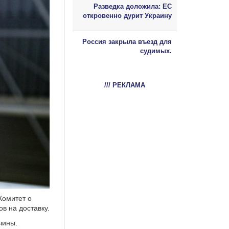
Разведка доложила: ЕС
откровенно дурит Украину
Россия закрыла въезд для
судимых.
/// РЕКЛАМА
Комитет о
в на доставку.
чины.