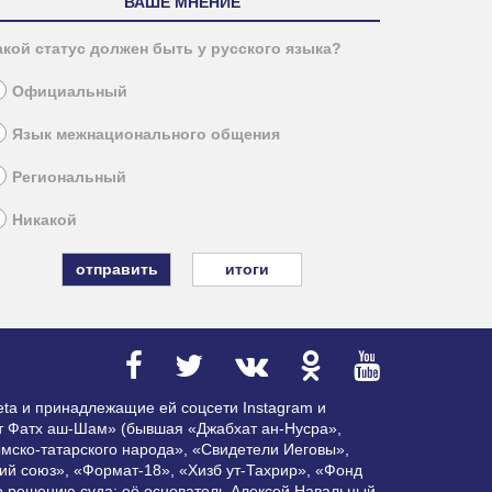
ВАШЕ МНЕНИЕ
акой статус должен быть у русского языка?
Официальный
Язык межнационального общения
Региональный
Никакой
итоги
ta и принадлежащие ей соцсети Instagram и
ат Фатх аш-Шам» (бывшая «Джабхат ан-Нусра»,
мско-татарского народа», «Свидетели Иеговы»,
ий союз», «Формат-18», «Хизб ут-Тахрир», «Фонд
по решению суда; её основатель Алексей Навальный