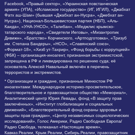
Facebook, «Правый сектор», «Украинская повстанческая
армия» (УПА), «Исламское государство» (ИГ, ИГИЛ), «Джабхат
Фатх аш-Шам» (бывшая «Джабхат ан-Нусра», «Джебхат ан-
Нусра»), Национал-Большевистская партия (НБП), «Аль-
Каида», «УНА-УНСО», «Талибан», «Меджлис крымско-
татарского народа», «Свидетели Иеговы», «Мизантропик
Дивижн», «Братство» Корчинского, «Артподготовка», «Тризуб
им. Степана Бандеры», «НСО», «Славянский союз»,
«Формат-18», «Хизб ут-Тахрир», «Фонд борьбы с коррупцией»
(ФБК) – организация-иноагент, признанная экстремистской,
запрещена в РФ и ликвидирована по решению суда; её
основатель Алексей Навальный включён в перечень
террористов и экстремистов.
* Организации и граждане, признанные Минюстом РФ
иноагентами: Международное историко-просветительское,
благотворительное и правозащитное общество «Мемориал»,
Аналитический центр Юрия Левады, фонд «В защиту прав
заключённых», «Институт глобализации и социальных
движений», «Благотворительный фонд охраны здоровья и
защиты прав граждан», «Центр независимых социологических
исследований», Голос Америки, Радио Свободная Европа/
Радио Свобода, телеканал «Настоящее время»,
Кавказ.Реалии, Крым.Реалии, Сибирь.Реалии, правозащитник