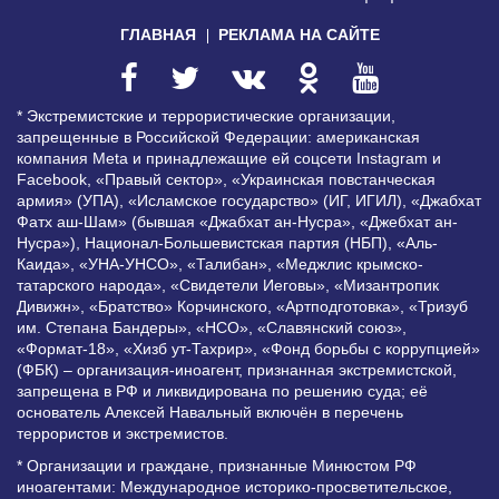
ГЛАВНАЯ
РЕКЛАМА НА САЙТЕ
* Экстремистские и террористические организации,
запрещенные в Российской Федерации: американская
компания Meta и принадлежащие ей соцсети Instagram и
Facebook, «Правый сектор», «Украинская повстанческая
армия» (УПА), «Исламское государство» (ИГ, ИГИЛ), «Джабхат
Фатх аш-Шам» (бывшая «Джабхат ан-Нусра», «Джебхат ан-
Нусра»), Национал-Большевистская партия (НБП), «Аль-
Каида», «УНА-УНСО», «Талибан», «Меджлис крымско-
татарского народа», «Свидетели Иеговы», «Мизантропик
Дивижн», «Братство» Корчинского, «Артподготовка», «Тризуб
им. Степана Бандеры», «НСО», «Славянский союз»,
«Формат-18», «Хизб ут-Тахрир», «Фонд борьбы с коррупцией»
(ФБК) – организация-иноагент, признанная экстремистской,
запрещена в РФ и ликвидирована по решению суда; её
основатель Алексей Навальный включён в перечень
террористов и экстремистов.
* Организации и граждане, признанные Минюстом РФ
иноагентами: Международное историко-просветительское,