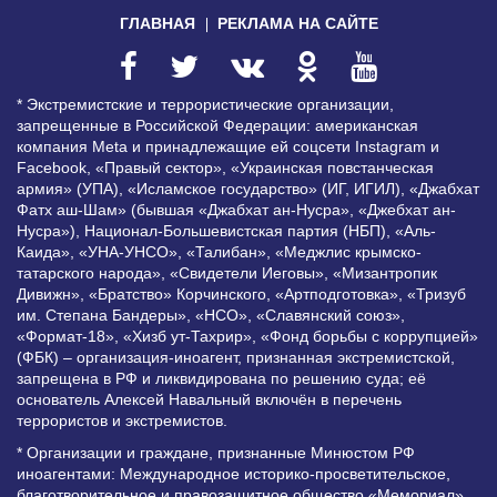
ГЛАВНАЯ
РЕКЛАМА НА САЙТЕ
* Экстремистские и террористические организации,
запрещенные в Российской Федерации: американская
компания Meta и принадлежащие ей соцсети Instagram и
Facebook, «Правый сектор», «Украинская повстанческая
армия» (УПА), «Исламское государство» (ИГ, ИГИЛ), «Джабхат
Фатх аш-Шам» (бывшая «Джабхат ан-Нусра», «Джебхат ан-
Нусра»), Национал-Большевистская партия (НБП), «Аль-
Каида», «УНА-УНСО», «Талибан», «Меджлис крымско-
татарского народа», «Свидетели Иеговы», «Мизантропик
Дивижн», «Братство» Корчинского, «Артподготовка», «Тризуб
им. Степана Бандеры», «НСО», «Славянский союз»,
«Формат-18», «Хизб ут-Тахрир», «Фонд борьбы с коррупцией»
(ФБК) – организация-иноагент, признанная экстремистской,
запрещена в РФ и ликвидирована по решению суда; её
основатель Алексей Навальный включён в перечень
террористов и экстремистов.
* Организации и граждане, признанные Минюстом РФ
иноагентами: Международное историко-просветительское,
благотворительное и правозащитное общество «Мемориал»,