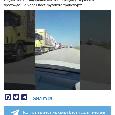
водителей и предпринимателей, обещая ускоренное
прохождение через пост грузового транспорта.
Facebook
Twitter
Telegram
Поделиться
Подписывайтесь на канал Вести.UZ в Telegram