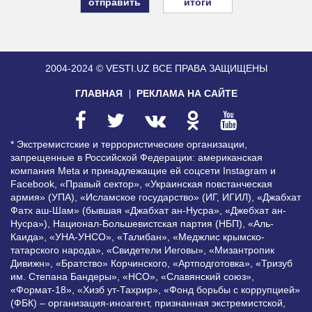
итоги
2004-2024 © VESTI.UZ
ВСЕ ПРАВА ЗАЩИЩЕНЫ
ГЛАВНАЯ
РЕКЛАМА НА САЙТЕ
* Экстремистские и террористические организации,
запрещенные в Российской Федерации: американская
компания Meta и принадлежащие ей соцсети Instagram и
Facebook, «Правый сектор», «Украинская повстанческая
армия» (УПА), «Исламское государство» (ИГ, ИГИЛ), «Джабхат
Фатх аш-Шам» (бывшая «Джабхат ан-Нусра», «Джебхат ан-
Нусра»), Национал-Большевистская партия (НБП), «Аль-
Каида», «УНА-УНСО», «Талибан», «Меджлис крымско-
татарского народа», «Свидетели Иеговы», «Мизантропик
Дивижн», «Братство» Корчинского, «Артподготовка», «Тризуб
им. Степана Бандеры», «НСО», «Славянский союз»,
«Формат-18», «Хизб ут-Тахрир», «Фонд борьбы с коррупцией»
(ФБК) – организация-иноагент, признанная экстремистской,