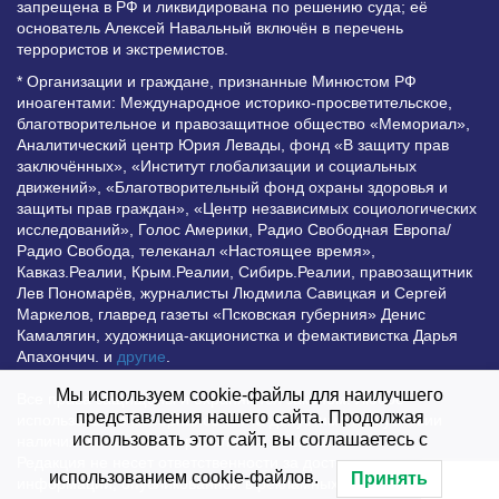
запрещена в РФ и ликвидирована по решению суда; её
основатель Алексей Навальный включён в перечень
террористов и экстремистов.
* Организации и граждане, признанные Минюстом РФ
иноагентами: Международное историко-просветительское,
благотворительное и правозащитное общество «Мемориал»,
Аналитический центр Юрия Левады, фонд «В защиту прав
заключённых», «Институт глобализации и социальных
движений», «Благотворительный фонд охраны здоровья и
защиты прав граждан», «Центр независимых социологических
исследований», Голос Америки, Радио Свободная Европа/
Радио Свобода, телеканал «Настоящее время»,
Кавказ.Реалии, Крым.Реалии, Сибирь.Реалии, правозащитник
Лев Пономарёв, журналисты Людмила Савицкая и Сергей
Маркелов, главред газеты «Псковская губерния» Денис
Камалягин, художница-акционистка и фемактивистка Дарья
Апахончич. и
другие
.
Мы используем cookie-файлы для наилучшего
Все права защищены и охраняются законом. Любое
представления нашего сайта. Продолжая
использование материалов сайта допустимо при условии
использовать этот сайт, вы соглашаетесь с
наличия активной гиперссылки на Vesti.UZ.
Редакция не несет ответственности за достоверность
использованием cookie-файлов.
Принять
информации, опубликованной в рекламных объявлениях.