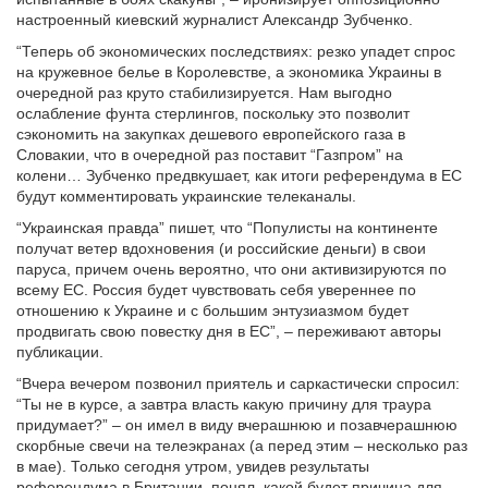
настроенный киевский журналист Александр Зубченко.
“Теперь об экономических последствиях: резко упадет спрос
на кружевное белье в Королевстве, а экономика Украины в
очередной раз круто стабилизируется. Нам выгодно
ослабление фунта стерлингов, поскольку это позволит
сэкономить на закупках дешевого европейского газа в
Словакии, что в очередной раз поставит “Газпром” на
колени… Зубченко предвкушает, как итоги референдума в ЕС
будут комментировать украинские телеканалы.
“Украинская правда” пишет, что “Популисты на континенте
получат ветер вдохновения (и российские деньги) в свои
паруса, причем очень вероятно, что они активизируются по
всему ЕС. Россия будет чувствовать себя увереннее по
отношению к Украине и с большим энтузиазмом будет
продвигать свою повестку дня в ЕС”, – переживают авторы
публикации.
“Вчера вечером позвонил приятель и саркастически спросил:
“Ты не в курсе, а завтра власть какую причину для траура
придумает?” – он имел в виду вчерашнюю и позавчерашнюю
скорбные свечи на телеэкранах (а перед этим – несколько раз
в мае). Только сегодня утром, увидев результаты
референдума в Британии, понял, какой будет причина для