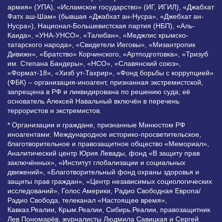
армия» (УПА), «Исламское государство» (ИГ, ИГИЛ), «Джабхат
Фатх аш-Шам» (бывшая «Джабхат ан-Нусра», «Джебхат ан-
Нусра»), Национал-Большевистская партия (НБП), «Аль-
Каида», «УНА-УНСО», «Талибан», «Меджлис крымско-
татарского народа», «Свидетели Иеговы», «Мизантропик
Дивижн», «Братство» Корчинского, «Артподготовка», «Тризуб
им. Степана Бандеры», «НСО», «Славянский союз»,
«Формат-18», «Хизб ут-Тахрир», «Фонд борьбы с коррупцией»
(ФБК) – организация-иноагент, признанная экстремистской,
запрещена в РФ и ликвидирована по решению суда; её
основатель Алексей Навальный включён в перечень
террористов и экстремистов.
* Организации и граждане, признанные Минюстом РФ
иноагентами: Международное историко-просветительское,
благотворительное и правозащитное общество «Мемориал»,
Аналитический центр Юрия Левады, фонд «В защиту прав
заключённых», «Институт глобализации и социальных
движений», «Благотворительный фонд охраны здоровья и
защиты прав граждан», «Центр независимых социологических
исследований», Голос Америки, Радио Свободная Европа/
Радио Свобода, телеканал «Настоящее время»,
Кавказ.Реалии, Крым.Реалии, Сибирь.Реалии, правозащитник
Лев Пономарёв, журналисты Людмила Савицкая и Сергей