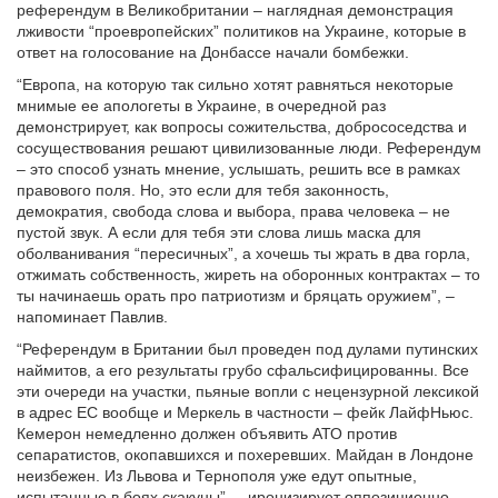
референдум в Великобритании – наглядная демонстрация
лживости “проевропейских” политиков на Украине, которые в
ответ на голосование на Донбассе начали бомбежки.
“Европа, на которую так сильно хотят равняться некоторые
мнимые ее апологеты в Украине, в очередной раз
демонстрирует, как вопросы сожительства, добрососедства и
сосуществования решают цивилизованные люди. Референдум
– это способ узнать мнение, услышать, решить все в рамках
правового поля. Но, это если для тебя законность,
демократия, свобода слова и выбора, права человека – не
пустой звук. А если для тебя эти слова лишь маска для
оболванивания “пересичных”, а хочешь ты жрать в два горла,
отжимать собственность, жиреть на оборонных контрактах – то
ты начинаешь орать про патриотизм и бряцать оружием”, –
напоминает Павлив.
“Референдум в Британии был проведен под дулами путинских
наймитов, а его результаты грубо сфальсифицированны. Все
эти очереди на участки, пьяные вопли с нецензурной лексикой
в адрес ЕС вообще и Меркель в частности – фейк ЛайфНьюс.
Кемерон немедленно должен объявить АТО против
сепаратистов, окопавшихся и похеревших. Майдан в Лондоне
неизбежен. Из Львова и Тернополя уже едут опытные,
испытанные в боях скакуны”, – иронизирует оппозиционно