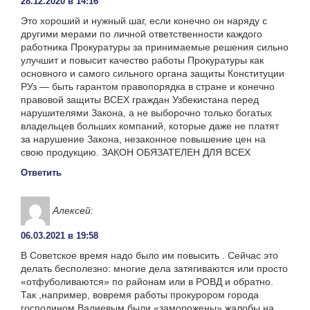
28.12.2020 в 14:16
Это хороший и нужный шаг, если конечно он наряду с
другими мерами по личной ответственности каждого
работника Прокуратуры за принимаемые решения сильно
улучшит и повысит качество работы Прокуратуры как
основного и самого сильного органа защиты Конституции
РУз — быть гарантом правопорядка в стране и конечно
правовой защиты ВСЕХ граждан Узбекистана перед
нарушителями Закона, а не выборочно только богатых
владельцев больших компаний, которые даже не платят
за нарушение Закона, незаконное повышение цен на
свою продукцию. ЗАКОН ОБЯЗАТЕЛЕН ДЛЯ ВСЕХ
Ответить
Алексей
:
06.03.2021 в 19:58
В Советское время надо было им повысить . Сейчас это
делать бесполезно: многие дела затягиваются или просто
«отфуболиваются» по районам или в РОВД и обратно.
Так ,например, вовремя работы прокурором города
господином Валиевым были «заморожены» жалобы на