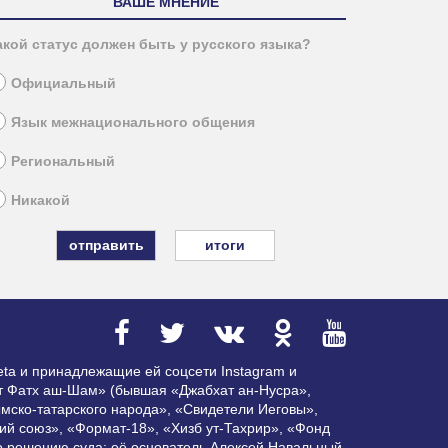
ВАШЕ МНЕНИЕ
акой статус должен быть у русского языка?
Официальный
Язык межнационального общения
Региональный
Никакой
итоги
ta и принадлежащие ей соцсети Instagram и
ат Фатх аш-Шам» (бывшая «Джабхат ан-Нусра»,
мско-татарского народа», «Свидетели Иеговы»,
ий союз», «Формат-18», «Хизб ут-Тахрир», «Фонд
по решению суда; её основатель Алексей Навальный