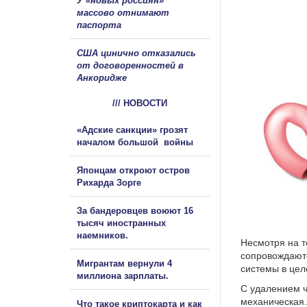
У «новых россиян»
массово отнимают
паспорта
США цинично отказались
от договоренностей в
Анкоридже
/// НОВОСТИ
«Адские санкции» грозят
началом большой войны
Японцам откроют остров
Рихарда Зорге
За бандеровцев воюют 16
тысяч иностранных
наемников.
Несмотря на т
сопровождают
Мигрантам вернули 4
системы в цел
миллиона зарплаты.
С удалением ч
механическая.
Что такое криптокарта и как