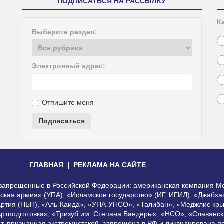
ПОДПИСАТЬСЯ НА РАССЫЛКУ
К
Выберите раздел:
Электронный адрес:
Отпишите меня
Подписаться
ГЛАВНАЯ
РЕКЛАМА НА САЙТЕ
, запрещенные в Российской Федерации: американская компания Me
еская армия» (УПА), «Исламское государство» (ИГ, ИГИЛ), «Джабх
артия (НБП), «Аль-Каида», «УНА-УНСО», «Талибан», «Меджлис кры
Артподготовка», «Тризуб им. Степана Бандеры», «НСО», «Славянск
нт, признанная экстремистской, запрещена в РФ и ликвидирована 