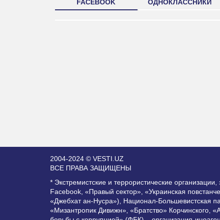
FACEBOOK
ОДНОКЛАССНИКИ
2004-2024 © VESTI.UZ
ВСЕ ПРАВА ЗАЩИЩЕНЫ
* Экстремистские и террористические организации
Facebook, «Правый сектор», «Украинская повстанч
«Джебхат ан-Нусра»), Национал-Большевистская п
«Мизантропик Дивижн», «Братство» Корчинского, «
борьбы с коррупцией» (ФБК) – организация-иноаге