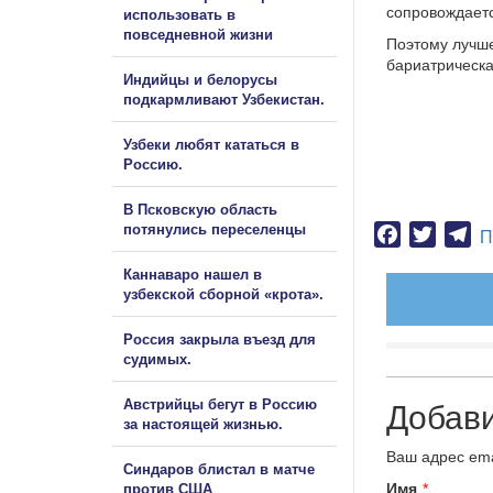
сопровождает
использовать в
повседневной жизни
Поэтому лучше
бариатрическа
Индийцы и белорусы
подкармливают Узбекистан.
Узбеки любят кататься в
Россию.
В Псковскую область
потянулись переселенцы
Facebook
Twitter
Te
П
Каннаваро нашел в
узбекской сборной «крота».
Россия закрыла въезд для
судимых.
Австрийцы бегут в Россию
Добав
за настоящей жизнью.
Ваш адрес ema
Синдаров блистал в матче
Имя
*
против США