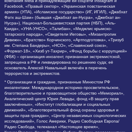
компания Meta и принадлежащие ей соцсети Instagram и
Facebook, «Правый сектор», «Украинская повстанческая
армия» (УПА), «Исламское государство» (ИГ, ИГИЛ), «Джабхат
Фатх аш-Шам» (бывшая «Джабхат ан-Нусра», «Джебхат ан-
Нусра»), Национал-Большевистская партия (НБП), «Аль-
Каида», «УНА-УНСО», «Талибан», «Меджлис крымско-
татарского народа», «Свидетели Иеговы», «Мизантропик
Дивижн», «Братство» Корчинского, «Артподготовка», «Тризуб
им. Степана Бандеры», «НСО», «Славянский союз»,
«Формат-18», «Хизб ут-Тахрир», «Фонд борьбы с коррупцией»
(ФБК) – организация-иноагент, признанная экстремистской,
запрещена в РФ и ликвидирована по решению суда; её
основатель Алексей Навальный включён в перечень
террористов и экстремистов.
* Организации и граждане, признанные Минюстом РФ
иноагентами: Международное историко-просветительское,
благотворительное и правозащитное общество «Мемориал»,
Аналитический центр Юрия Левады, фонд «В защиту прав
заключённых», «Институт глобализации и социальных
движений», «Благотворительный фонд охраны здоровья и
защиты прав граждан», «Центр независимых социологических
исследований», Голос Америки, Радио Свободная Европа/
Радио Свобода, телеканал «Настоящее время»,