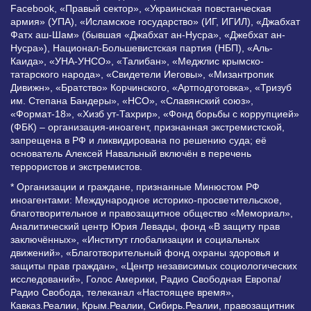
Facebook, «Правый сектор», «Украинская повстанческая
армия» (УПА), «Исламское государство» (ИГ, ИГИЛ), «Джабхат
Фатх аш-Шам» (бывшая «Джабхат ан-Нусра», «Джебхат ан-
Нусра»), Национал-Большевистская партия (НБП), «Аль-
Каида», «УНА-УНСО», «Талибан», «Меджлис крымско-
татарского народа», «Свидетели Иеговы», «Мизантропик
Дивижн», «Братство» Корчинского, «Артподготовка», «Тризуб
им. Степана Бандеры», «НСО», «Славянский союз»,
«Формат-18», «Хизб ут-Тахрир», «Фонд борьбы с коррупцией»
(ФБК) – организация-иноагент, признанная экстремистской,
запрещена в РФ и ликвидирована по решению суда; её
основатель Алексей Навальный включён в перечень
террористов и экстремистов.
* Организации и граждане, признанные Минюстом РФ
иноагентами: Международное историко-просветительское,
благотворительное и правозащитное общество «Мемориал»,
Аналитический центр Юрия Левады, фонд «В защиту прав
заключённых», «Институт глобализации и социальных
движений», «Благотворительный фонд охраны здоровья и
защиты прав граждан», «Центр независимых социологических
исследований», Голос Америки, Радио Свободная Европа/
Радио Свобода, телеканал «Настоящее время»,
Кавказ.Реалии, Крым.Реалии, Сибирь.Реалии, правозащитник