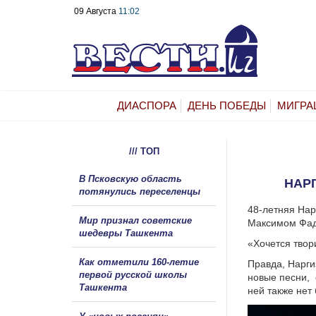
09 Августа
11:02
ДИАСПОРА
ДЕНЬ ПОБЕДЫ
МИГРА
/// ТОП
В Псковскую область
НАР
потянулись переселенцы
48-летняя Нар
Мир признал советские
Максимом Фад
шедевры Ташкента
«Хочется твор
Как отметили 160-летие
Правда, Наргиз
первой русской школы
новые песни, 
Ташкента
ней также нет