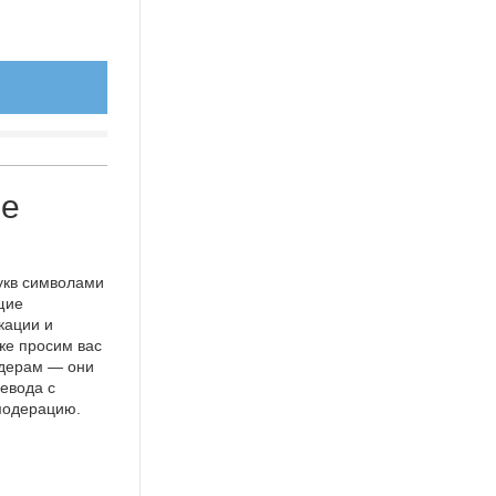
ле
укв символами
щие
кации и
же просим вас
идерам — они
евода с
 модерацию.