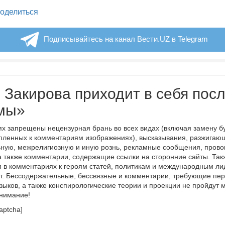
legram
оделиться
Подписывайтесь на канал Вести.UZ в Telegram
 Закирова приходит в себя пос
мы»
х запрещены нецензурная брань во всех видах (включая замену б
пленных к комментариям изображениях), высказывания, разжигаю
ную, межрелигиозную и иную рознь, рекламные сообщения, прово
а также комментарии, содержащие ссылки на сторонние сайты. Так
 в комментариях к героям статей, политикам и международным л
т. Бессодержательные, бессвязные и комментарии, требующие пер
языков, а также конспирологические теории и проекции не пройдут
онимание!
aptcha]