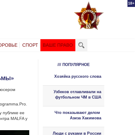
18+
ОРОВЬЕ
СПОРТ
ВАШЕ ПРАВО
/// ПОПУЛЯРНОЕ
Хозяйка русского слова
ЬМЫ»
одюсером
Узбеков отлавливали на
футбольном ЧМ в США
rogramma.Pro.
у публике ее
Что показывают делом
Азиза Хакимова
ентра MALFA у
Люди с руками в России