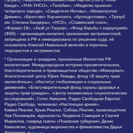
Каида», «УНА-УНСО», «Талибан», «Меджлис крымско-
татарского народа», «Свидетели Иеговы», «Мизантропик
Дивижн», «Братство» Корчинского, «Артподготовка», «Тризуб
им. Степана Бандеры», «НСО», «Славянский союз»,
«Формат-18», «Хизб ут-Тахрир», «Фонд борьбы с коррупцией»
(ФБК) – организация-иноагент, признанная экстремистской,
запрещена в РФ и ликвидирована по решению суда; её
основатель Алексей Навальный включён в перечень
террористов и экстремистов.
* Организации и граждане, признанные Минюстом РФ
иноагентами: Международное историко-просветительское,
благотворительное и правозащитное общество «Мемориал»,
Аналитический центр Юрия Левады, фонд «В защиту прав
заключённых», «Институт глобализации и социальных
движений», «Благотворительный фонд охраны здоровья и
защиты прав граждан», «Центр независимых социологических
исследований», Голос Америки, Радио Свободная Европа/
Радио Свобода, телеканал «Настоящее время»,
Кавказ.Реалии, Крым.Реалии, Сибирь.Реалии, правозащитник
Лев Пономарёв, журналисты Людмила Савицкая и Сергей
Маркелов, главред газеты «Псковская губерния» Денис
Камалягин, художница-акционистка и фемактивистка Дарья
Апахончич. и
другие
.