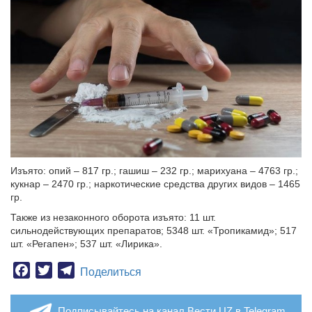
Изъято: опий – 817 гр.; гашиш – 232 гр.; марихуана – 4763 гр.;
кукнар – 2470 гр.; наркотические средства других видов – 1465
гр.
Также из незаконного оборота изъято: 11 шт.
сильнодействующих препаратов; 5348 шт. «Тропикамид»; 517
шт. «Регапен»; 537 шт. «Лирика».
Facebook
Twitter
Telegram
Поделиться
Подписывайтесь на канал Вести.UZ в Telegram