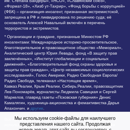
им. Степана Бандеры», «НСО», «Славянский союз»,
«Формат-18», «Хизб ут-Тахрир», «Фонд борьбы с коррупцией»
(ФБК) – организация-иноагент, признанная экстремистской,
запрещена в РФ и ликвидирована по решению суда; её
основатель Алексей Навальный включён в перечень
террористов и экстремистов.
* Организации и граждане, признанные Минюстом РФ
иноагентами: Международное историко-просветительское,
благотворительное и правозащитное общество «Мемориал»,
Аналитический центр Юрия Левады, фонд «В защиту прав
заключённых», «Институт глобализации и социальных
движений», «Благотворительный фонд охраны здоровья и
защиты прав граждан», «Центр независимых социологических
исследований», Голос Америки, Радио Свободная Европа/
Радио Свобода, телеканал «Настоящее время»,
Кавказ.Реалии, Крым.Реалии, Сибирь.Реалии, правозащитник
Лев Пономарёв, журналисты Людмила Савицкая и Сергей
Маркелов, главред газеты «Псковская губерния» Денис
Камалягин, художница-акционистка и фемактивистка Дарья
Апахончич. и
другие
.
Мы используем cookie-файлы для наилучшего
Все права защищены и охраняются законом. Любое
представления нашего сайта. Продолжая
использование материалов сайта допустимо при условии
использовать этот сайт, вы соглашаетесь с