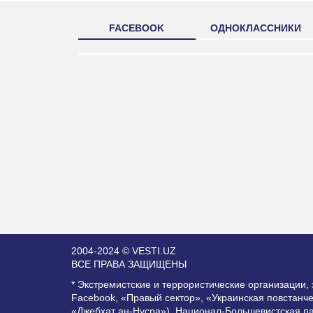
FACEBOOK
ОДНОКЛАССНИКИ
2004-2024 © VESTI.UZ
ВСЕ ПРАВА ЗАЩИЩЕНЫ
* Экстремистские и террористические организации
Facebook, «Правый сектор», «Украинская повстанч
«Джебхат ан-Нусра»), Национал-Большевистская п