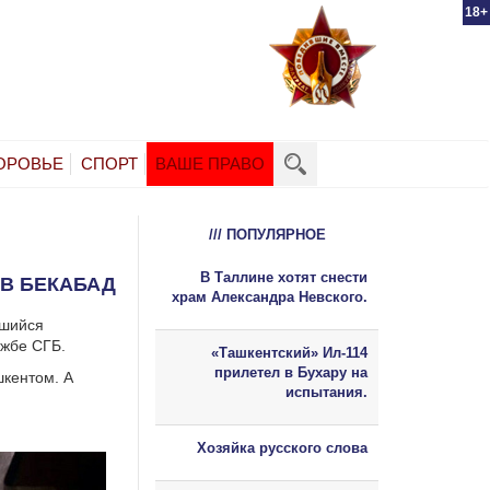
18+
ОРОВЬЕ
СПОРТ
ВАШЕ ПРАВО
/// ПОПУЛЯРНОЕ
В Таллине хотят снести
 В БЕКАБАД
храм Александра Невского.
вшийся
ужбе СГБ.
«Ташкентский» Ил-114
прилетел в Бухару на
шкентом. А
испытания.
Хозяйка русского слова