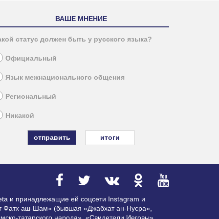
ВАШЕ МНЕНИЕ
акой статус должен быть у русского языка?
Официальный
Язык межнационального общения
Региональный
Никакой
итоги
ta и принадлежащие ей соцсети Instagram и
ат Фатх аш-Шам» (бывшая «Джабхат ан-Нусра»,
мско-татарского народа», «Свидетели Иеговы»,