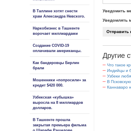
Уведомить ме
В Таллине хотят снести
храм Александра Невского.
Уведомлять м
Наркобизнес в Ташкенте
ворочает миллиардами
Создание COVID-19
оплачивали американцы.
Другие с
Как бандеровцы Берлин
Что такое к
брали
Индийцы и 
Узбеки любя
Мошенники «попросили» за
В Псковскую
кредит $420 000.
Каннаваро н
Узбекская «кубышка»
выросла на 8 миллиардов
долларов.
В Ташкенте прошла
закрытая премьера фильма
о Шарафе Рашидове.