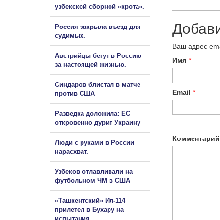
узбекской сборной «крота».
Добав
Россия закрыла въезд для
судимых.
Ваш адрес ema
Австрийцы бегут в Россию
Имя
*
за настоящей жизнью.
Синдаров блистал в матче
Email
*
против США
Разведка доложила: ЕС
откровенно дурит Украину
Комментарий
Люди с руками в России
нарасхват.
Узбеков отлавливали на
футбольном ЧМ в США
«Ташкентский» Ил-114
прилетел в Бухару на
испытания.