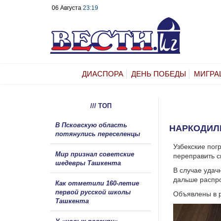
06 Августа
23:19
ДИАСПОРА
ДЕНЬ ПОБЕДЫ
МИГРА
/// ТОП
В Псковскую область
НАРКОДИЛЕ
потянулись переселенцы
Узбекские пог
Мир признал советские
переправить с
шедевры Ташкента
В случае удач
дальше распро
Как отметили 160-летие
первой русской школы
Объявлены в р
Ташкента