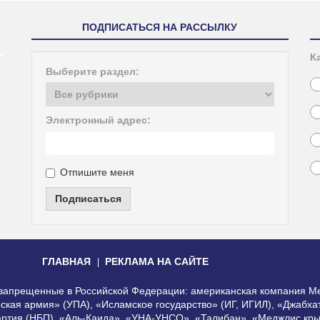
ПОДПИСАТЬСЯ НА РАССЫЛКУ
К
Выберите раздел:
Электронный адрес:
Отпишите меня
Подписаться
ГЛАВНАЯ
РЕКЛАМА НА САЙТЕ
, запрещенные в Российской Федерации: американская компания Me
еская армия» (УПА), «Исламское государство» (ИГ, ИГИЛ), «Джабх
артия (НБП), «Аль-Каида», «УНА-УНСО», «Талибан», «Меджлис кры