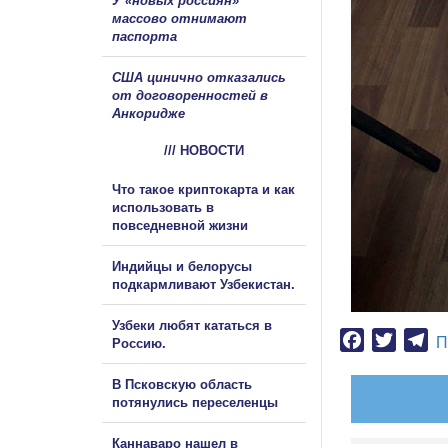
У «новых россиян»
массово отнимают
паспорта
США цинично отказались
от договоренностей в
Анкоридже
/// НОВОСТИ
Что такое криптокарта и как
использовать в
повседневной жизни
Индийцы и белорусы
подкармливают Узбекистан.
Узбеки любят кататься в
Facebook
Twitter
Te
П
Россию.
В Псковскую область
потянулись переселенцы
Каннаваро нашел в