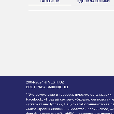
FACEBOOK
ОДНОКЛАССНИКИ
2004-2024 © VESTI.UZ
ВСЕ ПРАВА ЗАЩИЩЕНЫ
* Экстремистские и террористические организации
Facebook, «Правый сектор», «Украинская повстанч
«Джебхат ан-Нусра»), Национал-Большевистская п
«Мизантропик Дивижн», «Братство» Корчинского, «
борьбы с коррупцией» (ФБК) – организация-иноаге