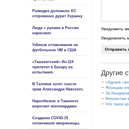
Разведка доложила: ЕС
откровенно дурит Украину
Люди с руками в России
Уведомить ме
нарасхват.
Уведомлять м
Узбеков отлавливали на
футбольном ЧМ в США
«Ташкентский» Ил-114
прилетел в Бухару на
Другие с
испытания.
«Адские са
В Таллине хотят снести
Японцам отк
храм Александра Невского.
За бандеров
Мигрантам в
Наркобизнес в Ташкенте
Что такое к
ворочает миллиардами
Создание COVID-19
оплачивали американцы.