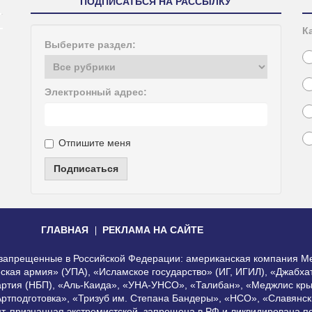
ПОДПИСАТЬСЯ НА РАССЫЛКУ
К
Выберите раздел:
Электронный адрес:
Отпишите меня
Подписаться
ГЛАВНАЯ
РЕКЛАМА НА САЙТЕ
, запрещенные в Российской Федерации: американская компания Me
еская армия» (УПА), «Исламское государство» (ИГ, ИГИЛ), «Джабх
артия (НБП), «Аль-Каида», «УНА-УНСО», «Талибан», «Меджлис кры
Артподготовка», «Тризуб им. Степана Бандеры», «НСО», «Славянск
нт, признанная экстремистской, запрещена в РФ и ликвидирована 