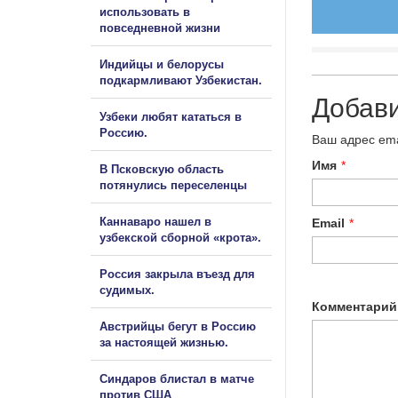
использовать в
повседневной жизни
Индийцы и белорусы
подкармливают Узбекистан.
Добав
Узбеки любят кататься в
Россию.
Ваш адрес ema
Имя
*
В Псковскую область
потянулись переселенцы
Каннаваро нашел в
Email
*
узбекской сборной «крота».
Россия закрыла въезд для
судимых.
Комментарий
Австрийцы бегут в Россию
за настоящей жизнью.
Синдаров блистал в матче
против США