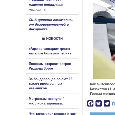
У «новых россиян»
массово отнимают
паспорта
США цинично отказались
от договоренностей в
Анкоридже
/// НОВОСТИ
«Адские санкции» грозят
началом большой войны
Японцам откроют остров
Рихарда Зорге
За бандеровцев воюют 16
тысяч иностранных
Как выяснилос
наемников.
Казахстан (1 м
России состав
Мигрантам вернули 4
Facebook
Twitter
Te
миллиона зарплаты.
П
Что такое криптокарта и как