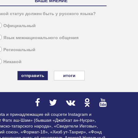
ВАШЕ МНЕНИЕ
акой статус должен быть у русского языка?
Официальный
Язык межнационального общения
Региональный
Никакой
итоги
ta и принадлежащие ей соцсети Instagram и
ат Фатх аш-Шам» (бывшая «Джабхат ан-Нусра»,
мско-татарского народа», «Свидетели Иеговы»,
ий союз», «Формат-18», «Хизб ут-Тахрир», «Фонд
по решению суда; её основатель Алексей Навальный