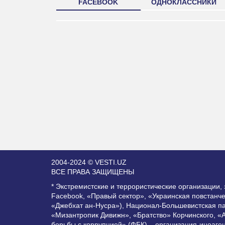
FACEBOOK
ОДНОКЛАССНИКИ
2004-2024 © VESTI.UZ
ВСЕ ПРАВА ЗАЩИЩЕНЫ
* Экстремистские и террористические организации
Facebook, «Правый сектор», «Украинская повстанч
«Джебхат ан-Нусра»), Национал-Большевистская п
«Мизантропик Дивижн», «Братство» Корчинского, «
борьбы с коррупцией» (ФБК) – организация-иноаге