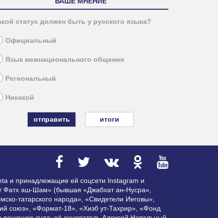
ВАШЕ МНЕНИЕ
акой статус должен быть у русского языка?
Официальный
Язык межнационального общения
Региональный
Никакой
итоги
ta и принадлежащие ей соцсети Instagram и
ат Фатх аш-Шам» (бывшая «Джабхат ан-Нусра»,
мско-татарского народа», «Свидетели Иеговы»,
ий союз», «Формат-18», «Хизб ут-Тахрир», «Фонд
по решению суда; её основатель Алексей Навальный