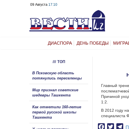
09 Августа
17:10
ДИАСПОРА
ДЕНЬ ПОБЕДЫ
МИГРА
/// ТОП
В Псковскую область
потянулись переселенцы
Главный трене
Мир признал советские
послематчевой
шедевры Ташкента
Причиной уход
1:2.
Как отметили 160-летие
В 2012 году н
первой русской школы
специалиста 
Ташкента
Facebook
Twitter
Te
П