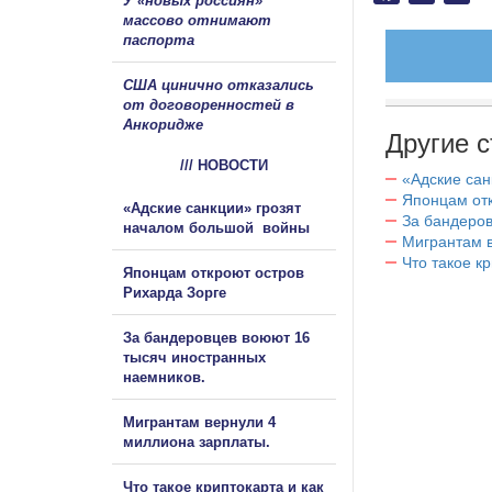
У «новых россиян»
массово отнимают
паспорта
США цинично отказались
от договоренностей в
Анкоридже
Другие с
/// НОВОСТИ
«Адские са
Японцам отк
«Адские санкции» грозят
За бандеров
началом большой войны
Мигрантам в
Что такое к
Японцам откроют остров
Рихарда Зорге
За бандеровцев воюют 16
тысяч иностранных
наемников.
Мигрантам вернули 4
миллиона зарплаты.
Что такое криптокарта и как