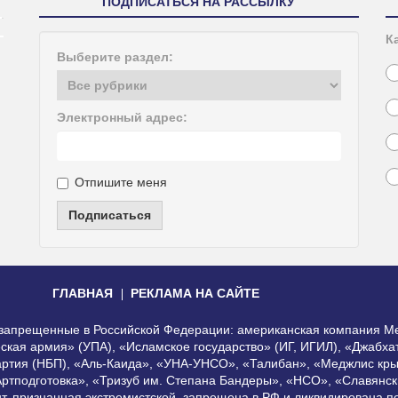
ПОДПИСАТЬСЯ НА РАССЫЛКУ
К
Выберите раздел:
Электронный адрес:
Отпишите меня
Подписаться
ГЛАВНАЯ
РЕКЛАМА НА САЙТЕ
, запрещенные в Российской Федерации: американская компания Me
еская армия» (УПА), «Исламское государство» (ИГ, ИГИЛ), «Джабх
артия (НБП), «Аль-Каида», «УНА-УНСО», «Талибан», «Меджлис кры
Артподготовка», «Тризуб им. Степана Бандеры», «НСО», «Славянск
нт, признанная экстремистской, запрещена в РФ и ликвидирована 