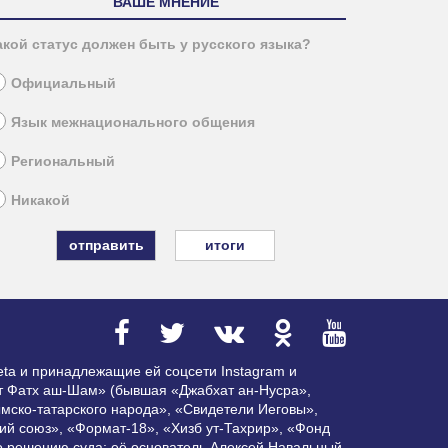
ВАШЕ МНЕНИЕ
акой статус должен быть у русского языка?
Официальный
Язык межнационального общения
Региональный
Никакой
итоги
ta и принадлежащие ей соцсети Instagram и
ат Фатх аш-Шам» (бывшая «Джабхат ан-Нусра»,
мско-татарского народа», «Свидетели Иеговы»,
ий союз», «Формат-18», «Хизб ут-Тахрир», «Фонд
по решению суда; её основатель Алексей Навальный