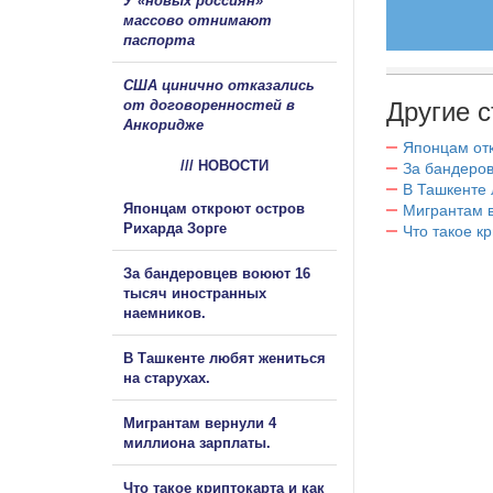
У «новых россиян»
массово отнимают
паспорта
США цинично отказались
от договоренностей в
Другие с
Анкоридже
Японцам отк
/// НОВОСТИ
За бандеров
В Ташкенте 
Японцам откроют остров
Мигрантам в
Рихарда Зорге
Что такое к
За бандеровцев воюют 16
тысяч иностранных
наемников.
В Ташкенте любят жениться
на старухах.
Мигрантам вернули 4
миллиона зарплаты.
Что такое криптокарта и как