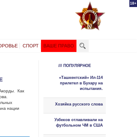
18+
ОРОВЬЕ
СПОРТ
ВАШЕ ПРАВО
/// ПОПУЛЯРНОЕ
«Ташкентский» Ил-114
Е
прилетел в Бухару на
испытания.
 Акорды.
Как
ова.
ельных
Хозяйка русского слова
ана нации
Узбеков отлавливали на
футбольном ЧМ в США