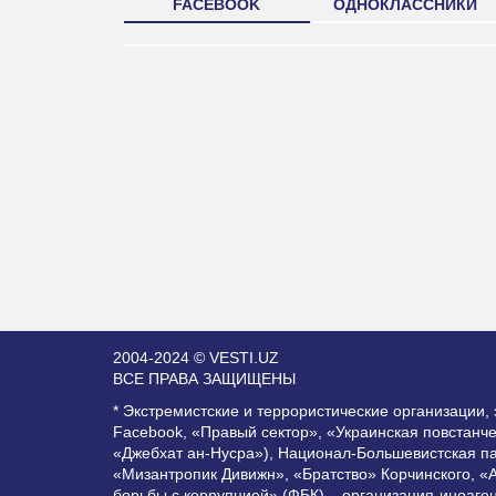
FACEBOOK
ОДНОКЛАССНИКИ
2004-2024 © VESTI.UZ
ВСЕ ПРАВА ЗАЩИЩЕНЫ
* Экстремистские и террористические организации
Facebook, «Правый сектор», «Украинская повстанч
«Джебхат ан-Нусра»), Национал-Большевистская п
«Мизантропик Дивижн», «Братство» Корчинского, «
борьбы с коррупцией» (ФБК) – организация-иноаге