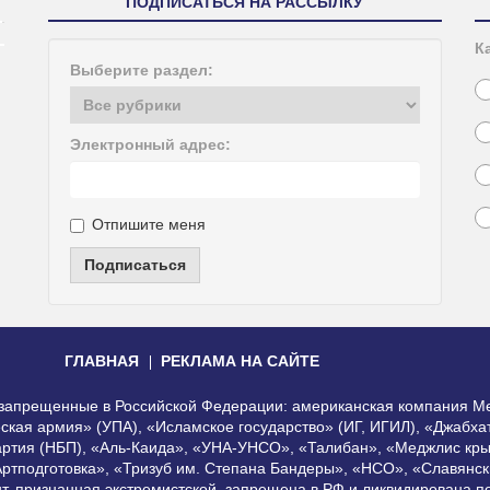
ПОДПИСАТЬСЯ НА РАССЫЛКУ
К
Выберите раздел:
Электронный адрес:
Отпишите меня
Подписаться
ГЛАВНАЯ
РЕКЛАМА НА САЙТЕ
, запрещенные в Российской Федерации: американская компания Me
еская армия» (УПА), «Исламское государство» (ИГ, ИГИЛ), «Джабх
артия (НБП), «Аль-Каида», «УНА-УНСО», «Талибан», «Меджлис кры
Артподготовка», «Тризуб им. Степана Бандеры», «НСО», «Славянск
нт, признанная экстремистской, запрещена в РФ и ликвидирована 