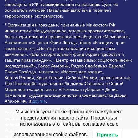
запрещена в РФ и ликвидирована по решению суда; её
основатель Алексей Навальный включён в перечень
террористов и экстремистов.
* Организации и граждане, признанные Минюстом РФ
иноагентами: Международное историко-просветительское,
благотворительное и правозащитное общество «Мемориал»,
Аналитический центр Юрия Левады, фонд «В защиту прав
заключённых», «Институт глобализации и социальных
движений», «Благотворительный фонд охраны здоровья и
защиты прав граждан», «Центр независимых социологических
исследований», Голос Америки, Радио Свободная Европа/
Радио Свобода, телеканал «Настоящее время»,
Кавказ.Реалии, Крым.Реалии, Сибирь.Реалии, правозащитник
Лев Пономарёв, журналисты Людмила Савицкая и Сергей
Маркелов, главред газеты «Псковская губерния» Денис
Камалягин, художница-акционистка и фемактивистка Дарья
Апахончич. и
другие
.
Мы используем cookie-файлы для наилучшего
Все права защищены и охраняются законом. Любое
представления нашего сайта. Продолжая
использование материалов сайта допустимо при условии
использовать этот сайт, вы соглашаетесь с
наличия активной гиперссылки на Vesti.UZ.
Редакция не несет ответственности за достоверность
использованием cookie-файлов.
Принять
информации, опубликованной в рекламных объявлениях.