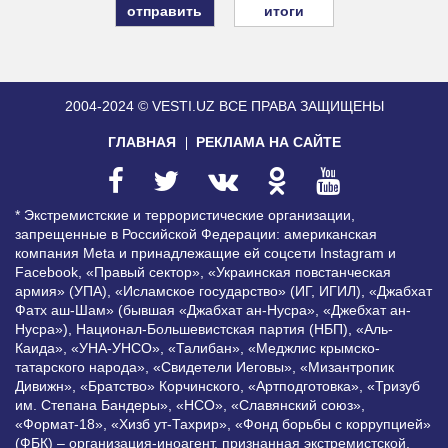
итоги
2004-2024 © VESTI.UZ
ВСЕ ПРАВА ЗАЩИЩЕНЫ
ГЛАВНАЯ
РЕКЛАМА НА САЙТЕ
* Экстремистские и террористические организации,
запрещенные в Российской Федерации: американская
компания Meta и принадлежащие ей соцсети Instagram и
Facebook, «Правый сектор», «Украинская повстанческая
армия» (УПА), «Исламское государство» (ИГ, ИГИЛ), «Джабхат
Фатх аш-Шам» (бывшая «Джабхат ан-Нусра», «Джебхат ан-
Нусра»), Национал-Большевистская партия (НБП), «Аль-
Каида», «УНА-УНСО», «Талибан», «Меджлис крымско-
татарского народа», «Свидетели Иеговы», «Мизантропик
Дивижн», «Братство» Корчинского, «Артподготовка», «Тризуб
им. Степана Бандеры», «НСО», «Славянский союз»,
«Формат-18», «Хизб ут-Тахрир», «Фонд борьбы с коррупцией»
(ФБК) – организация-иноагент, признанная экстремистской,