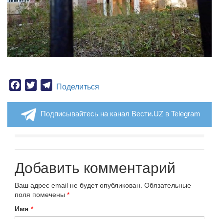
Facebook
Twitter
Telegram
Поделиться
Подписывайтесь на канал Вести.UZ в Telegram
Добавить комментарий
Ваш адрес email не будет опубликован.
Обязательные
поля помечены
*
Имя
*