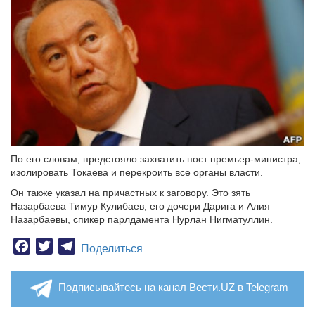
По его словам, предстояло захватить пост премьер-министра,
изолировать Токаева и перекроить все органы власти.
Он также указал на причастных к заговору. Это зять
Назарбаева Тимур Кулибаев, его дочери Дарига и Алия
Назарбаевы, спикер парлдамента Нурлан Нигматуллин.
Facebook
Twitter
Telegram
Поделиться
Подписывайтесь на канал Вести.UZ в Telegram