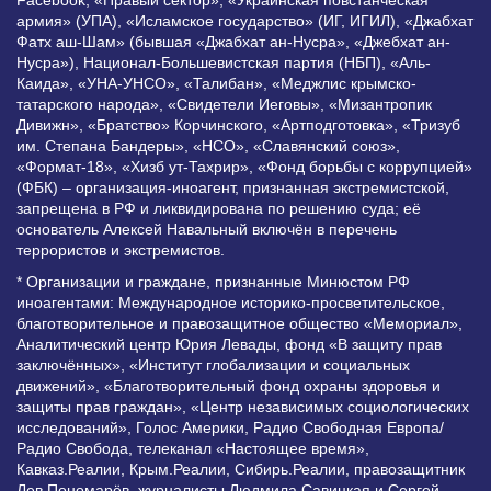
армия» (УПА), «Исламское государство» (ИГ, ИГИЛ), «Джабхат
Фатх аш-Шам» (бывшая «Джабхат ан-Нусра», «Джебхат ан-
Нусра»), Национал-Большевистская партия (НБП), «Аль-
Каида», «УНА-УНСО», «Талибан», «Меджлис крымско-
татарского народа», «Свидетели Иеговы», «Мизантропик
Дивижн», «Братство» Корчинского, «Артподготовка», «Тризуб
им. Степана Бандеры», «НСО», «Славянский союз»,
«Формат-18», «Хизб ут-Тахрир», «Фонд борьбы с коррупцией»
(ФБК) – организация-иноагент, признанная экстремистской,
запрещена в РФ и ликвидирована по решению суда; её
основатель Алексей Навальный включён в перечень
террористов и экстремистов.
* Организации и граждане, признанные Минюстом РФ
иноагентами: Международное историко-просветительское,
благотворительное и правозащитное общество «Мемориал»,
Аналитический центр Юрия Левады, фонд «В защиту прав
заключённых», «Институт глобализации и социальных
движений», «Благотворительный фонд охраны здоровья и
защиты прав граждан», «Центр независимых социологических
исследований», Голос Америки, Радио Свободная Европа/
Радио Свобода, телеканал «Настоящее время»,
Кавказ.Реалии, Крым.Реалии, Сибирь.Реалии, правозащитник
Лев Пономарёв, журналисты Людмила Савицкая и Сергей