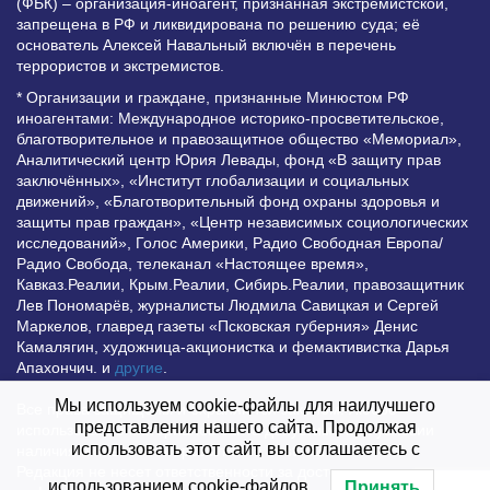
(ФБК) – организация-иноагент, признанная экстремистской,
запрещена в РФ и ликвидирована по решению суда; её
основатель Алексей Навальный включён в перечень
террористов и экстремистов.
* Организации и граждане, признанные Минюстом РФ
иноагентами: Международное историко-просветительское,
благотворительное и правозащитное общество «Мемориал»,
Аналитический центр Юрия Левады, фонд «В защиту прав
заключённых», «Институт глобализации и социальных
движений», «Благотворительный фонд охраны здоровья и
защиты прав граждан», «Центр независимых социологических
исследований», Голос Америки, Радио Свободная Европа/
Радио Свобода, телеканал «Настоящее время»,
Кавказ.Реалии, Крым.Реалии, Сибирь.Реалии, правозащитник
Лев Пономарёв, журналисты Людмила Савицкая и Сергей
Маркелов, главред газеты «Псковская губерния» Денис
Камалягин, художница-акционистка и фемактивистка Дарья
Апахончич. и
другие
.
Мы используем cookie-файлы для наилучшего
Все права защищены и охраняются законом. Любое
представления нашего сайта. Продолжая
использование материалов сайта допустимо при условии
использовать этот сайт, вы соглашаетесь с
наличия активной гиперссылки на Vesti.UZ.
Редакция не несет ответственности за достоверность
использованием cookie-файлов.
Принять