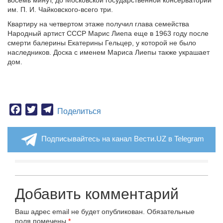
восемь минут, до Московской государственной консерватории
им. П. И. Чайковского-всего три.
Квартиру на четвертом этаже получил глава семейства
Народный артист СССР Марис Лиепа еще в 1963 году после
смерти балерины Екатерины Гельцер, у которой не было
наследников. Доска с именем Мариса Лиепы также украшает
дом.
Facebook
Twitter
Telegram
Поделиться
Подписывайтесь на канал Вести.UZ в Telegram
Добавить комментарий
Ваш адрес email не будет опубликован.
Обязательные
поля помечены
*