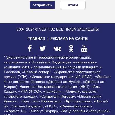
итоги
2004-2024 © VESTI.UZ
ВСЕ ПРАВА ЗАЩИЩЕНЫ
ГЛАВНАЯ
РЕКЛАМА НА САЙТЕ
* Экстремистские и террористические организации,
запрещенные в Российской Федерации: американская
компания Meta и принадлежащие ей соцсети Instagram и
Facebook, «Правый сектор», «Украинская повстанческая
армия» (УПА), «Исламское государство» (ИГ, ИГИЛ), «Джабхат
Фатх аш-Шам» (бывшая «Джабхат ан-Нусра», «Джебхат ан-
Нусра»), Национал-Большевистская партия (НБП), «Аль-
Каида», «УНА-УНСО», «Талибан», «Меджлис крымско-
татарского народа», «Свидетели Иеговы», «Мизантропик
Дивижн», «Братство» Корчинского, «Артподготовка», «Тризуб
им. Степана Бандеры», «НСО», «Славянский союз»,
«Формат-18», «Хизб ут-Тахрир», «Фонд борьбы с коррупцией»