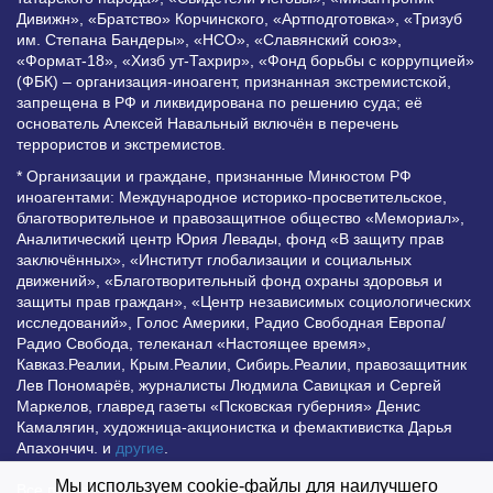
Дивижн», «Братство» Корчинского, «Артподготовка», «Тризуб
им. Степана Бандеры», «НСО», «Славянский союз»,
«Формат-18», «Хизб ут-Тахрир», «Фонд борьбы с коррупцией»
(ФБК) – организация-иноагент, признанная экстремистской,
запрещена в РФ и ликвидирована по решению суда; её
основатель Алексей Навальный включён в перечень
террористов и экстремистов.
* Организации и граждане, признанные Минюстом РФ
иноагентами: Международное историко-просветительское,
благотворительное и правозащитное общество «Мемориал»,
Аналитический центр Юрия Левады, фонд «В защиту прав
заключённых», «Институт глобализации и социальных
движений», «Благотворительный фонд охраны здоровья и
защиты прав граждан», «Центр независимых социологических
исследований», Голос Америки, Радио Свободная Европа/
Радио Свобода, телеканал «Настоящее время»,
Кавказ.Реалии, Крым.Реалии, Сибирь.Реалии, правозащитник
Лев Пономарёв, журналисты Людмила Савицкая и Сергей
Маркелов, главред газеты «Псковская губерния» Денис
Камалягин, художница-акционистка и фемактивистка Дарья
Апахончич. и
другие
.
Мы используем cookie-файлы для наилучшего
Все права защищены и охраняются законом. Любое