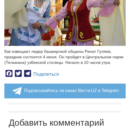
Как извещает лидер башкирской общины Ринат Гуляев,
праздник состоится 4 июня. Он пройдет в Центральном парке
(Тельмана) узбекской столицы. Начало в 10 часов утра.
Facebook
Twitter
Telegram
Поделиться
Подписывайтесь на канал Вести.UZ в Telegram
Добавить комментарий