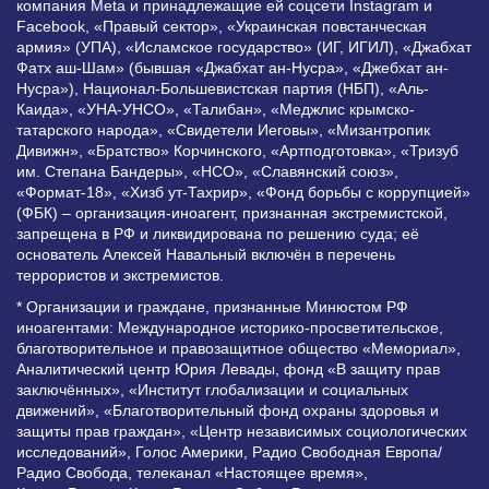
компания Meta и принадлежащие ей соцсети Instagram и
Facebook, «Правый сектор», «Украинская повстанческая
армия» (УПА), «Исламское государство» (ИГ, ИГИЛ), «Джабхат
Фатх аш-Шам» (бывшая «Джабхат ан-Нусра», «Джебхат ан-
Нусра»), Национал-Большевистская партия (НБП), «Аль-
Каида», «УНА-УНСО», «Талибан», «Меджлис крымско-
татарского народа», «Свидетели Иеговы», «Мизантропик
Дивижн», «Братство» Корчинского, «Артподготовка», «Тризуб
им. Степана Бандеры», «НСО», «Славянский союз»,
«Формат-18», «Хизб ут-Тахрир», «Фонд борьбы с коррупцией»
(ФБК) – организация-иноагент, признанная экстремистской,
запрещена в РФ и ликвидирована по решению суда; её
основатель Алексей Навальный включён в перечень
террористов и экстремистов.
* Организации и граждане, признанные Минюстом РФ
иноагентами: Международное историко-просветительское,
благотворительное и правозащитное общество «Мемориал»,
Аналитический центр Юрия Левады, фонд «В защиту прав
заключённых», «Институт глобализации и социальных
движений», «Благотворительный фонд охраны здоровья и
защиты прав граждан», «Центр независимых социологических
исследований», Голос Америки, Радио Свободная Европа/
Радио Свобода, телеканал «Настоящее время»,