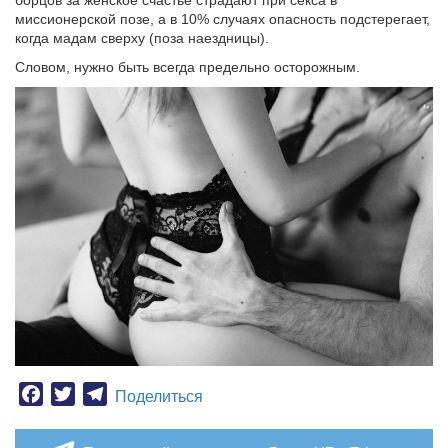
борцов за женское счастье страдают при секса в
миссионерской позе, а в 10% случаях опасность подстерегает,
когда мадам сверху (поза наездницы).
Словом, нужно быть всегда предельно осторожным.
Facebook
Twitter
Telegram
Поделиться