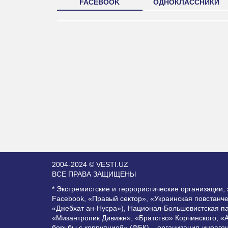
FACEBOOK
ОДНОКЛАССНИКИ
2004-2024 © VESTI.UZ
ВСЕ ПРАВА ЗАЩИЩЕНЫ
* Экстремистские и террористические организации
Facebook, «Правый сектор», «Украинская повстанч
«Джебхат ан-Нусра»), Национал-Большевистская п
«Мизантропик Дивижн», «Братство» Корчинского, «
борьбы с коррупцией» (ФБК) – организация-иноаге