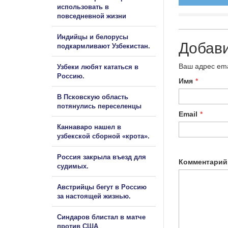
использовать в
повседневной жизни
Индийцы и белорусы
Добав
подкармливают Узбекистан.
Ваш адрес ema
Узбеки любят кататься в
Россию.
Имя
*
В Псковскую область
потянулись переселенцы
Email
*
Каннаваро нашел в
узбекской сборной «крота».
Россия закрыла въезд для
Комментарий
судимых.
Австрийцы бегут в Россию
за настоящей жизнью.
Синдаров блистал в матче
против США