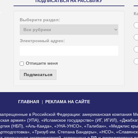
ПОДПИСАТЬСЯ НА РАССЫЛКУ
К
Выберите раздел:
Электронный адрес:
Отпишите меня
Подписаться
ГЛАВНАЯ
РЕКЛАМА НА САЙТЕ
, запрещенные в Российской Федерации: американская компания Me
еская армия» (УПА), «Исламское государство» (ИГ, ИГИЛ), «Джабх
артия (НБП), «Аль-Каида», «УНА-УНСО», «Талибан», «Меджлис кры
Артподготовка», «Тризуб им. Степана Бандеры», «НСО», «Славянск
нт, признанная экстремистской, запрещена в РФ и ликвидирована 