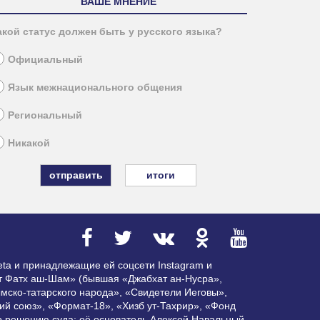
ВАШЕ МНЕНИЕ
акой статус должен быть у русского языка?
Официальный
Язык межнационального общения
Региональный
Никакой
итоги
ta и принадлежащие ей соцсети Instagram и
ат Фатх аш-Шам» (бывшая «Джабхат ан-Нусра»,
мско-татарского народа», «Свидетели Иеговы»,
ий союз», «Формат-18», «Хизб ут-Тахрир», «Фонд
по решению суда; её основатель Алексей Навальный