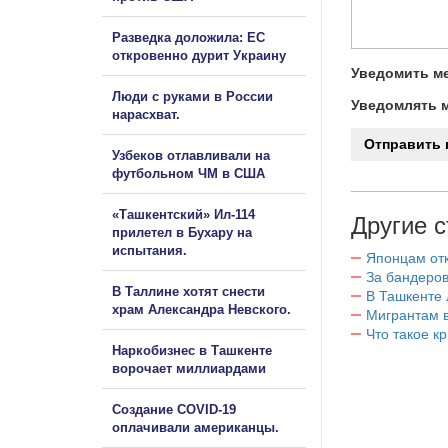
Разведка доложила: ЕС
откровенно дурит Украину
Уведомить ме
Люди с руками в России
Уведомлять м
нарасхват.
Узбеков отлавливали на
футбольном ЧМ в США
«Ташкентский» Ил-114
Другие с
прилетел в Бухару на
испытания.
Японцам отк
За бандеров
В Таллине хотят снести
В Ташкенте 
храм Александра Невского.
Мигрантам в
Что такое к
Наркобизнес в Ташкенте
ворочает миллиардами
Создание COVID-19
оплачивали американцы.