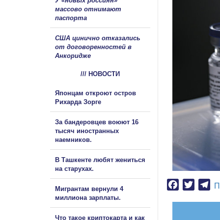
У «новых россиян»
массово отнимают
паспорта
США цинично отказались
от договоренностей в
Анкоридже
/// НОВОСТИ
Японцам откроют остров
Рихарда Зорге
За бандеровцев воюют 16
тысяч иностранных
наемников.
В Ташкенте любят жениться
на старухах.
Facebook
Twitter
Te
П
Мигрантам вернули 4
миллиона зарплаты.
Что такое криптокарта и как