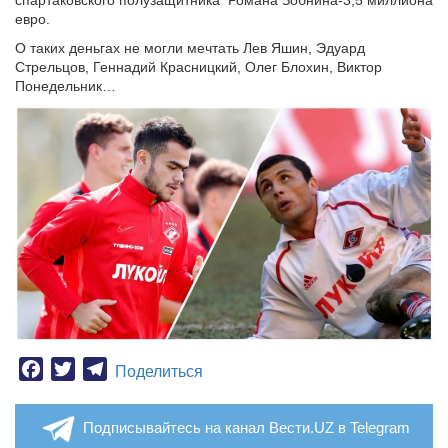
спартаковского полузащитника Романа Зобнина-3,5 миллиона
евро.
О таких деньгах не могли мечтать Лев Яшин, Эдуард
Стрельцов, Геннадий Красницкий, Олег Блохин, Виктор
Понедельник…
Facebook
Twitter
Telegram
Поделиться
Подписывайтесь на канал Вести.UZ в Telegram