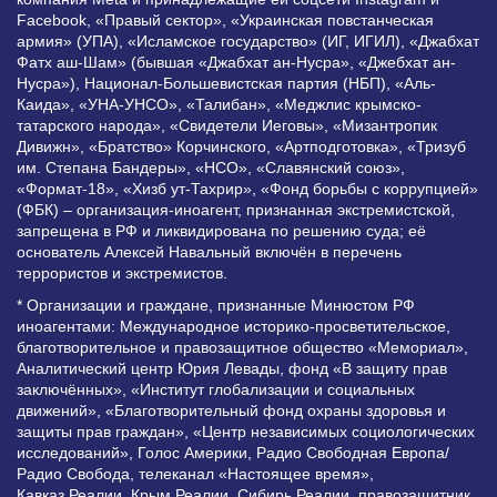
Facebook, «Правый сектор», «Украинская повстанческая
армия» (УПА), «Исламское государство» (ИГ, ИГИЛ), «Джабхат
Фатх аш-Шам» (бывшая «Джабхат ан-Нусра», «Джебхат ан-
Нусра»), Национал-Большевистская партия (НБП), «Аль-
Каида», «УНА-УНСО», «Талибан», «Меджлис крымско-
татарского народа», «Свидетели Иеговы», «Мизантропик
Дивижн», «Братство» Корчинского, «Артподготовка», «Тризуб
им. Степана Бандеры», «НСО», «Славянский союз»,
«Формат-18», «Хизб ут-Тахрир», «Фонд борьбы с коррупцией»
(ФБК) – организация-иноагент, признанная экстремистской,
запрещена в РФ и ликвидирована по решению суда; её
основатель Алексей Навальный включён в перечень
террористов и экстремистов.
* Организации и граждане, признанные Минюстом РФ
иноагентами: Международное историко-просветительское,
благотворительное и правозащитное общество «Мемориал»,
Аналитический центр Юрия Левады, фонд «В защиту прав
заключённых», «Институт глобализации и социальных
движений», «Благотворительный фонд охраны здоровья и
защиты прав граждан», «Центр независимых социологических
исследований», Голос Америки, Радио Свободная Европа/
Радио Свобода, телеканал «Настоящее время»,
Кавказ.Реалии, Крым.Реалии, Сибирь.Реалии, правозащитник