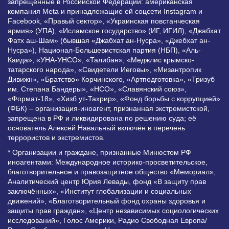
запрещенные в Российской Федерации: американская
компания Meta и принадлежащие ей соцсети Instagram и
Facebook, «Правый сектор», «Украинская повстанческая
армия» (УПА), «Исламское государство» (ИГ, ИГИЛ), «Джабхат
Фатх аш-Шам» (бывшая «Джабхат ан-Нусра», «Джебхат ан-
Нусра»), Национал-Большевистская партия (НБП), «Аль-
Каида», «УНА-УНСО», «Талибан», «Меджлис крымско-
татарского народа», «Свидетели Иеговы», «Мизантропик
Дивижн», «Братство» Корчинского, «Артподготовка», «Тризуб
им. Степана Бандеры», «НСО», «Славянский союз»,
«Формат-18», «Хизб ут-Тахрир», «Фонд борьбы с коррупцией»
(ФБК) – организация-иноагент, признанная экстремистской,
запрещена в РФ и ликвидирована по решению суда; её
основатель Алексей Навальный включён в перечень
террористов и экстремистов.
* Организации и граждане, признанные Минюстом РФ
иноагентами: Международное историко-просветительское,
благотворительное и правозащитное общество «Мемориал»,
Аналитический центр Юрия Левады, фонд «В защиту прав
заключённых», «Институт глобализации и социальных
движений», «Благотворительный фонд охраны здоровья и
защиты прав граждан», «Центр независимых социологических
исследований», Голос Америки, Радио Свободная Европа/