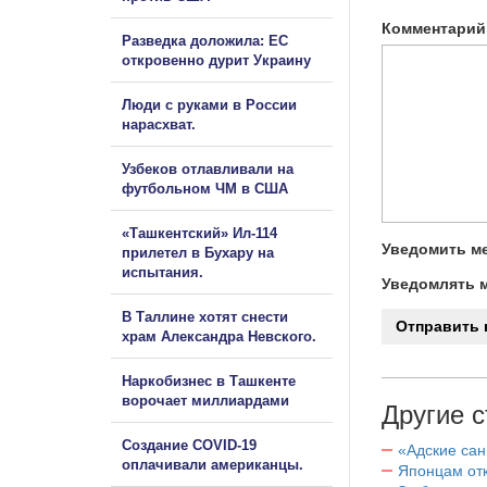
Комментарий
Разведка доложила: ЕС
откровенно дурит Украину
Люди с руками в России
нарасхват.
Узбеков отлавливали на
футбольном ЧМ в США
«Ташкентский» Ил-114
Уведомить ме
прилетел в Бухару на
испытания.
Уведомлять м
В Таллине хотят снести
храм Александра Невского.
Наркобизнес в Ташкенте
ворочает миллиардами
Другие с
Создание COVID-19
«Адские са
оплачивали американцы.
Японцам отк