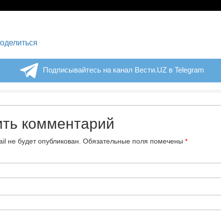
legram
оделиться
Подписывайтесь на канал Вести.UZ в Telegram
ить комментарий
il не будет опубликован.
Обязательные поля помечены
*