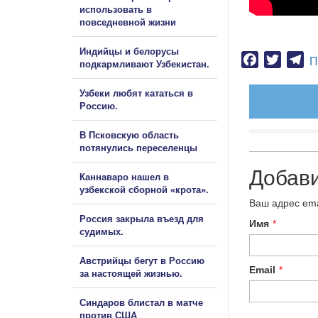
использовать в
повседневной жизни
Индийцы и белорусы
Facebook
Twitter
Te
П
подкармливают Узбекистан.
Узбеки любят кататься в
Россию.
В Псковскую область
потянулись переселенцы
Добав
Каннаваро нашел в
узбекской сборной «крота».
Ваш адрес ema
Россия закрыла въезд для
Имя
*
судимых.
Австрийцы бегут в Россию
Email
*
за настоящей жизнью.
Синдаров блистал в матче
против США