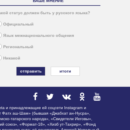
ВАШЕ МНЕНИЕ
акой статус должен быть у русского языка?
Официальный
Язык межнационального общения
Региональный
Никакой
итоги
ta и принадлежащие ей соцсети Instagram и
ат Фатх аш-Шам» (бывшая «Джабхат ан-Нусра»,
мско-татарского народа», «Свидетели Иеговы»,
ий союз», «Формат-18», «Хизб ут-Тахрир», «Фонд
по решению суда; её основатель Алексей Навальный