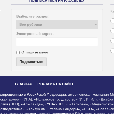
ПОДПИСАТЬСЯ НА РАССЫЛКУ
К
Выберите раздел:
Электронный адрес:
Отпишите меня
Подписаться
ГЛАВНАЯ
РЕКЛАМА НА САЙТЕ
, запрещенные в Российской Федерации: американская компания Me
еская армия» (УПА), «Исламское государство» (ИГ, ИГИЛ), «Джабх
артия (НБП), «Аль-Каида», «УНА-УНСО», «Талибан», «Меджлис кры
Артподготовка», «Тризуб им. Степана Бандеры», «НСО», «Славянск
нт, признанная экстремистской, запрещена в РФ и ликвидирована 