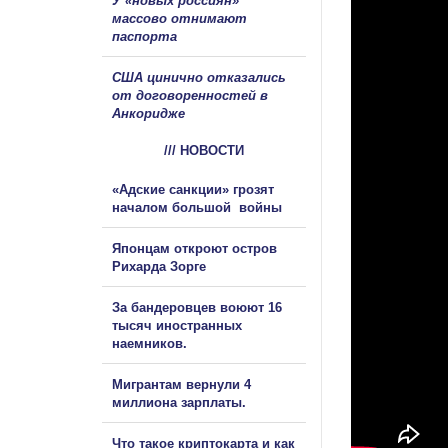
У «новых россиян»
массово отнимают
паспорта
США цинично отказались
от договоренностей в
Анкоридже
/// НОВОСТИ
«Адские санкции» грозят
началом большой войны
Японцам откроют остров
Рихарда Зорге
За бандеровцев воюют 16
тысяч иностранных
наемников.
Мигрантам вернули 4
миллиона зарплаты.
Что такое криптокарта и как