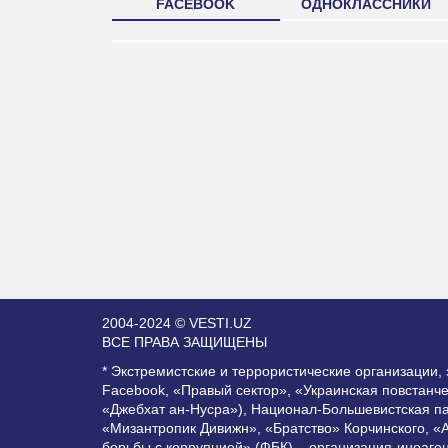
FACEBOOK
ОДНОКЛАССНИКИ
2004-2024 © VESTI.UZ
ВСЕ ПРАВА ЗАЩИЩЕНЫ
* Экстремистские и террористические организации
Facebook, «Правый сектор», «Украинская повстанч
«Джебхат ан-Нусра»), Национал-Большевистская п
«Мизантропик Дивижн», «Братство» Корчинского, «
борьбы с коррупцией» (ФБК) – организация-иноаге