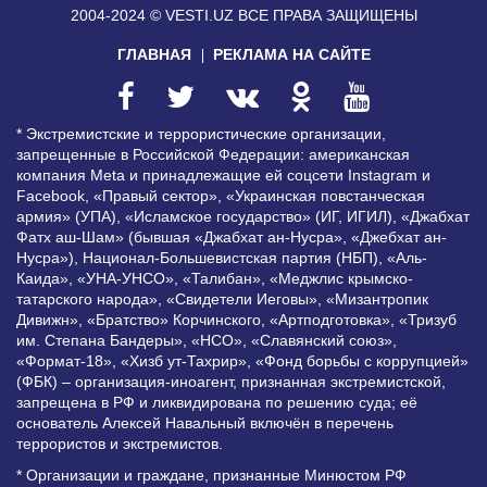
2004-2024 © VESTI.UZ
ВСЕ ПРАВА ЗАЩИЩЕНЫ
ГЛАВНАЯ
РЕКЛАМА НА САЙТЕ
* Экстремистские и террористические организации,
запрещенные в Российской Федерации: американская
компания Meta и принадлежащие ей соцсети Instagram и
Facebook, «Правый сектор», «Украинская повстанческая
армия» (УПА), «Исламское государство» (ИГ, ИГИЛ), «Джабхат
Фатх аш-Шам» (бывшая «Джабхат ан-Нусра», «Джебхат ан-
Нусра»), Национал-Большевистская партия (НБП), «Аль-
Каида», «УНА-УНСО», «Талибан», «Меджлис крымско-
татарского народа», «Свидетели Иеговы», «Мизантропик
Дивижн», «Братство» Корчинского, «Артподготовка», «Тризуб
им. Степана Бандеры», «НСО», «Славянский союз»,
«Формат-18», «Хизб ут-Тахрир», «Фонд борьбы с коррупцией»
(ФБК) – организация-иноагент, признанная экстремистской,
запрещена в РФ и ликвидирована по решению суда; её
основатель Алексей Навальный включён в перечень
террористов и экстремистов.
* Организации и граждане, признанные Минюстом РФ